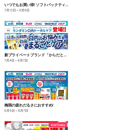
いつでもお買い得! ソフトパックティッシュ
7月12日
～
9月6日
新プライベートブランド「からだとくらしに+1(プラスワン)」よりモンダミン口内トータルケア登場!
7月4日
～
8月7日
梅雨の疲れだるさにおすすめ!
6月5日
～
8月7日
End Today