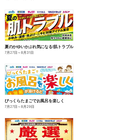
夏のかゆいかぶれ気になる!肌トラブル
7月27日
～
8月31日
びっくらたまごでお風呂を楽しく
7月27日
～
8月29日