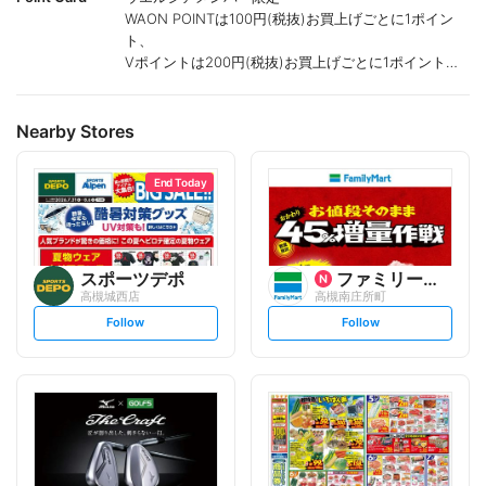
WAON POINTは100円(税抜)お買上げごとに1ポイン
ト、
Vポイントは200円(税抜)お買上げごとに1ポイント進
呈致します。
ポイントが付かない商品もございます。
Nearby Stores
End Today
スポーツデポ
ファミリーマート
高槻城西店
高槻南庄所町
s
s
Follow
Follow
e
e
t
t
f
f
o
o
l
l
l
l
o
o
w
w