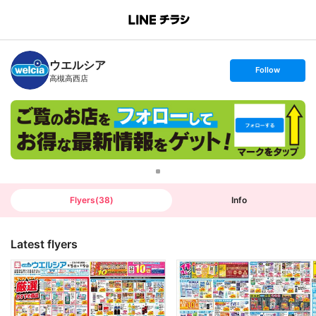
B
r
a
n
ウエルシア
c
s
Follow
h
e
高槻高西店
T
t
o
f
p
o
l
l
o
w
Flyers
(
38
)
Info
Latest flyers