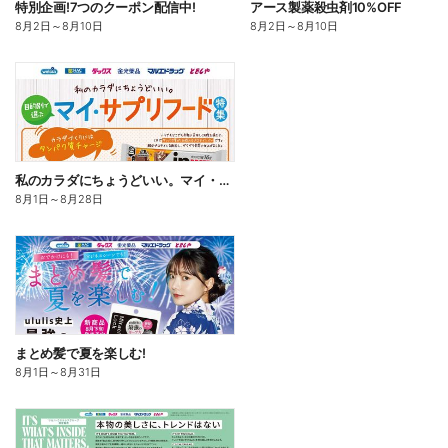
特別企画!7つのクーポン配信中!
アース製薬殺虫剤10%OFF
8月2日
～
8月10日
8月2日
～
8月10日
私のカラダにちょうどいい。マイ・サプリフード
8月1日
～
8月28日
まとめ髪で夏を楽しむ!
8月1日
～
8月31日