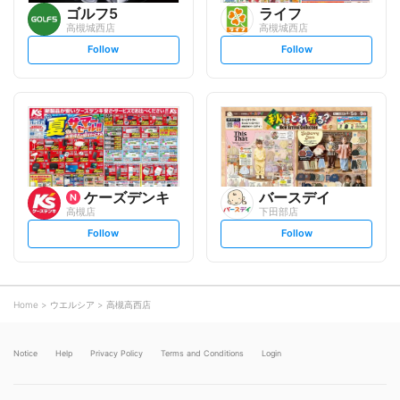
ゴルフ5
ライフ
高槻城西店
高槻城西店
s
s
Follow
Follow
e
e
t
t
f
f
o
o
l
l
l
l
o
o
w
w
ケーズデンキ
バースデイ
高槻店
下田部店
s
s
Follow
Follow
e
e
t
t
f
f
o
o
l
l
l
l
o
o
Home
ウエルシア
高槻高西店
w
w
Notice
Help
Privacy Policy
Terms and Conditions
Login