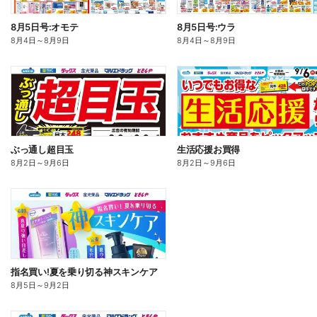
8月5日号:オモテ
8月5日号:ウラ
8月4日
～
8月9日
8月4日
～
8月9日
ぶっ通し超目玉
生活応援お買得
8月2日
～
9月6日
8月2日
～
9月6日
指名買い!夏を乗り切る神スキンケア
8月5日
～
9月2日