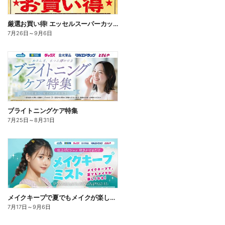
厳選お買い得! エッセルスーパーカップ
7月26日
～
9月6日
ブライトニングケア特集
7月25日
～
8月31日
メイクキープで夏でもメイクが楽しくなる!
7月17日
～
9月6日