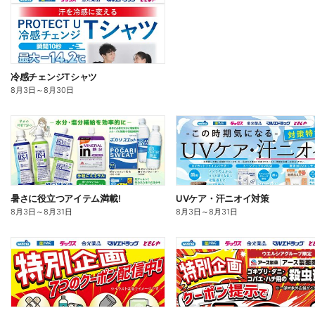
冷感チェンジTシャツ
8月3日
～
8月30日
暑さに役立つアイテム満載!
UVケア・汗ニオイ対策
8月3日
～
8月31日
8月3日
～
8月31日