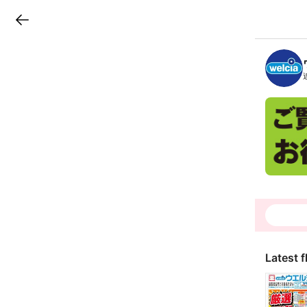
LINEチラシ
B
r
a
n
c
h
T
o
p
Latest f