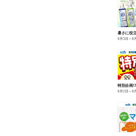
暑さに役立
8月3日
～
8
特別企画!
8月2日
～
8