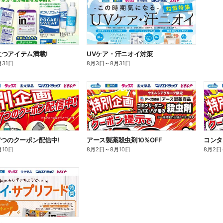
つアイテム満載!
UVケア・汗ニオイ対策
月31日
8月3日
～
8月31日
7つのクーポン配信中!
アース製薬殺虫剤10%OFF
コンタ
月10日
8月2日
～
8月10日
8月2日