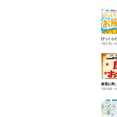
びっくら
7月27日
～
8
7月26日
～