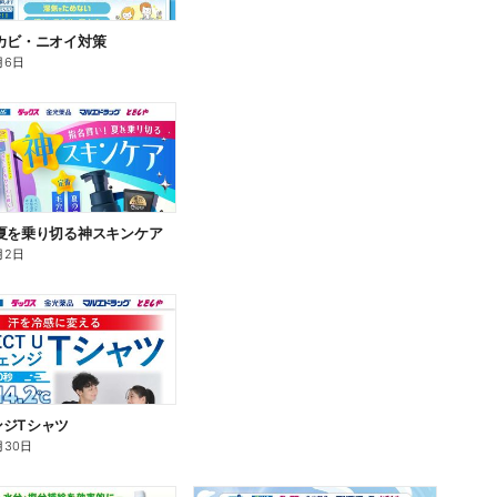
カビ・ニオイ対策
月6日
夏を乗り切る神スキンケア
月2日
ンジTシャツ
月30日