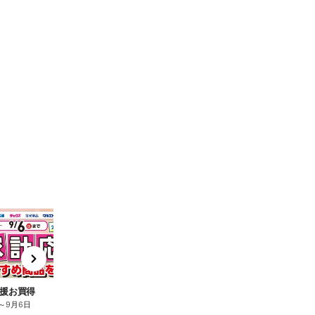
t
x
e
n
援お買得
～
9月6日