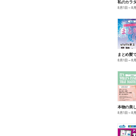
8月1日
～
8
まとめ髪で
8月1日
～
8
本物の美
8月1日
～
8