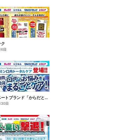
ンク
月6日
新プライベートブランド「からだとくらしに+1(プラスワン)」よりモンダミン口内トータルケア登場!
月30日