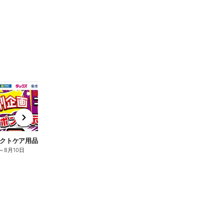
t
x
e
n
クトケア用品10%OFF
ロリエ全品10%OFF
キ
～
8月10日
8月2日
～
8月10日
8