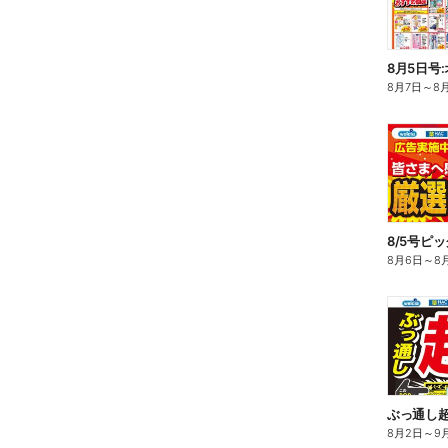
8月5日号
8月7日
～
8
8/5号ピ
8月6日
～
8
ぶっ通し
8月2日
～
9