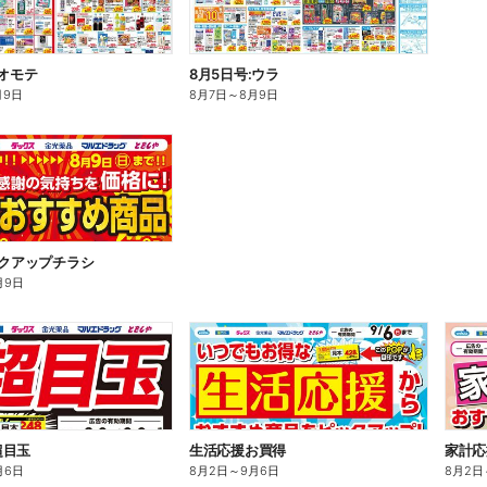
:オモテ
8月5日号:ウラ
月9日
8月7日
～
8月9日
ックアップチラシ
月9日
超目玉
生活応援お買得
家計応
月6日
8月2日
～
9月6日
8月2日