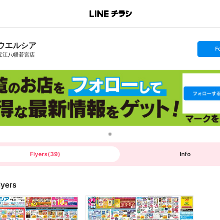
ウエルシア
s
F
e
近江八幡若宮店
t
f
o
l
l
o
w
Flyers
(
39
)
Info
lyers