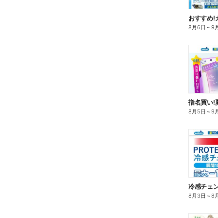
おすすめ!
8月6日
～
9
指名買い!
8月5日
～
9
冷感チェ
8月3日
～
8