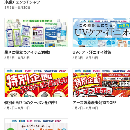
冷感チェンジTシャツ
8月3日
～
8月30日
暑さに役立つアイテム満載!
UVケア・汗ニオイ対策
8月3日
～
8月31日
8月3日
～
8月31日
特別企画!7つのクーポン配信中!
アース製薬殺虫剤10%OFF
8月2日
～
8月10日
8月2日
～
8月10日