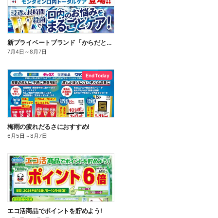
新プライベートブランド「からだとくらしに+1(プラスワン)」よりモンダミン口内トータルケア登場!
7月4日
～
8月7日
End Today
梅雨の疲れだるさにおすすめ!
6月5日
～
8月7日
エコ活商品でポイントを貯めよう!