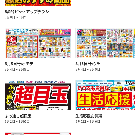
8/5号ピックアップチラシ
8月6日
～
8月9日
8月5日号:オモテ
8月5日号:ウラ
8月4日
～
8月9日
8月4日
～
8月9日
ぶっ通し超目玉
生活応援お買得
8月2日
～
9月6日
8月2日
～
9月6日