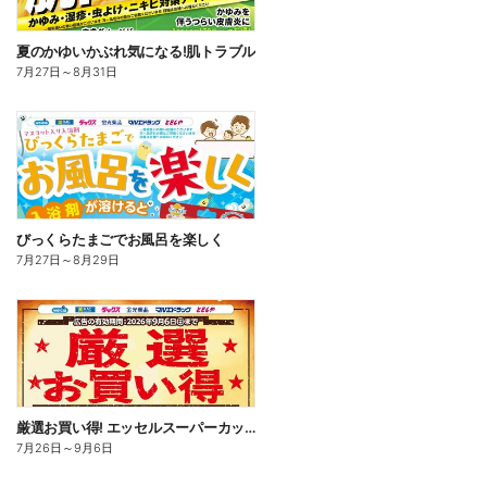
夏のかゆいかぶれ気になる!肌トラブル
7月27日
～
8月31日
びっくらたまごでお風呂を楽しく
7月27日
～
8月29日
厳選お買い得! エッセルスーパーカップ
7月26日
～
9月6日