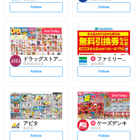
s
s
Follow
Follow
e
e
t
t
f
f
o
o
l
l
l
l
o
o
End Today
w
w
ドラッグストアコスモス
ファミリーマート
島田商高前店
金谷東町
s
s
Follow
Follow
e
e
t
t
f
f
o
o
l
l
l
l
o
o
End Today
w
w
アピタ
ケーズデンキ
島田店
島田店
s
s
Follow
Follow
e
e