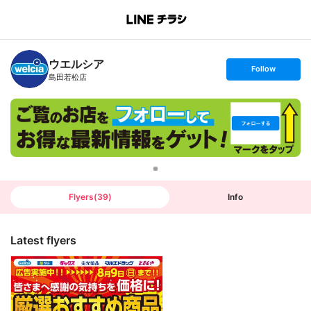
B
r
a
n
ウエルシア
c
s
Follow
h
e
島田若松店
T
t
o
f
p
o
l
l
o
w
Flyers
(
39
)
Info
Latest flyers