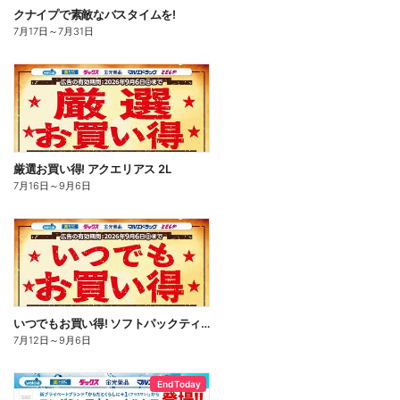
クナイプで素敵なバスタイムを!
7月17日
～
7月31日
厳選お買い得! アクエリアス 2L
7月16日
～
9月6日
いつでもお買い得! ソフトパックティッシュ
7月12日
～
9月6日
End Today