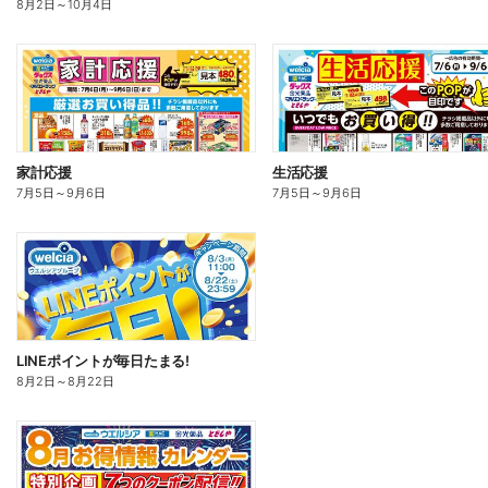
8月2日
～
10月4日
家計応援
生活応援
7月5日
～
9月6日
7月5日
～
9月6日
LINEポイントが毎日たまる!
8月2日
～
8月22日