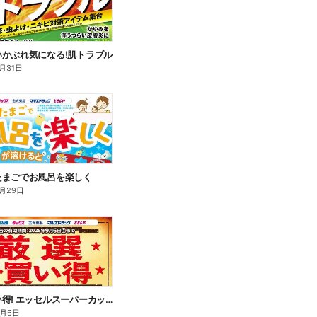
いかぶれ気になる!肌トラブル
月31日
たまごでお風呂を楽しく
月29日
厳選お買い得! エッセルスーパーカップ
9月6日