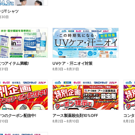
ンジTシャツ
月30日
つアイテム満載!
UVケア・汗ニオイ対策
月31日
8月3日
～
8月31日
7つのクーポン配信中!
アース製薬殺虫剤10%OFF
コンタ
月10日
8月2日
～
8月10日
8月2日