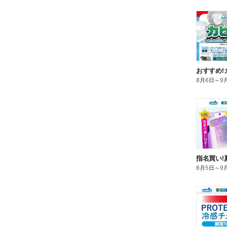
おすすめ!
8月6日
～
9
指名買い!
8月5日
～
9