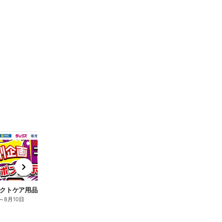
t
x
e
n
クトケア用品10%OFF
ロリエ全品10%OFF
キ
～
8月10日
8月2日
～
8月10日
8