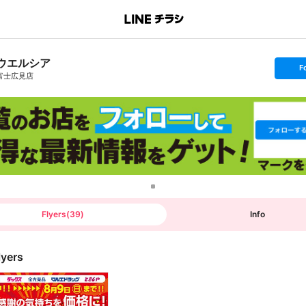
ウエルシア
s
F
e
富士広見店
t
f
o
l
l
o
w
Flyers
(
39
)
Info
lyers