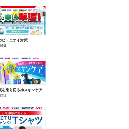
カビ・ニオイ対策
月6日
夏を乗り切る神スキンケア
月2日