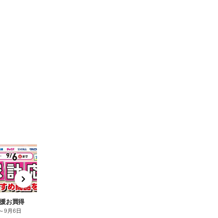
t
x
e
n
援お買得
～
9月6日