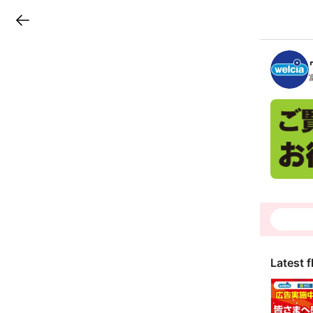
LINEチラシ
B
r
a
n
c
h
T
o
p
Latest f