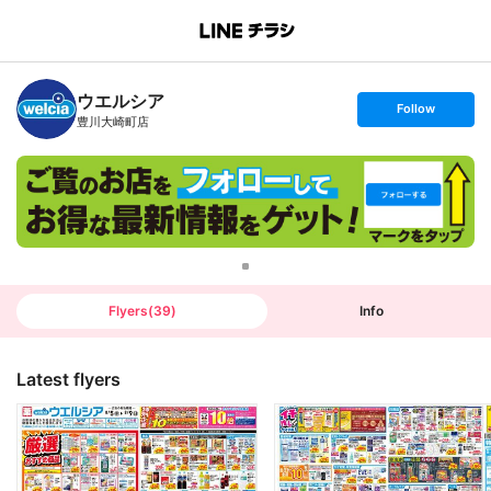
B
r
a
n
ウエルシア
c
s
Follow
h
e
豊川大崎町店
T
t
o
f
p
o
l
l
o
w
Flyers
(
39
)
Info
Latest flyers