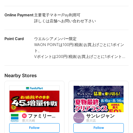
Online Payment
主要電子マネー/Pay利用可
詳しくは店舗へお問い合わせ下さい
Point Card
ウエルシアメンバー限定
WAON POINTは100円(税抜)お買上げごとに1ポイン
ト、
Vポイントは200円(税抜)お買上げごとに1ポイント進
呈致します。
ポイントが付かない商品もございます。
Nearby Stores
ファミリーマート
サンレジャン
豊川大崎
豊川店
s
s
Follow
Follow
e
e