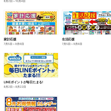
8月2日
～
10月4日
家計応援
生活応援
7月5日
～
9月6日
7月5日
～
9月6日
LINEポイントが毎日たまる!
8月2日
～
8月22日