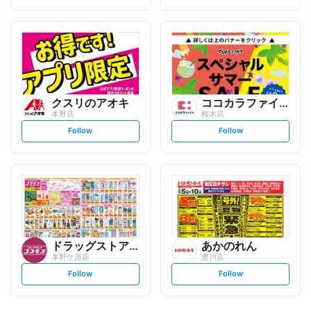
t
t
f
f
o
o
l
l
l
l
o
o
w
w
クスリのアオキ
ココカラファイン
本野店
桜木店
s
s
Follow
Follow
e
e
t
t
f
f
o
o
l
l
l
l
o
o
w
w
ドラッグストアコスモス
あかのれん
本野ケ原店
豊川店
s
s
Follow
Follow
e
e
t
t
f
f
o
o