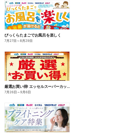
びっくらたまごでお風呂を楽しく
7月27日
～
8月29日
厳選お買い得! エッセルスーパーカップ
7月26日
～
9月6日