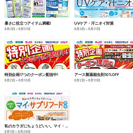
暑さに役立つアイテム満載!
UVケア・汗ニオイ対策
8月3日
～
8月31日
8月3日
～
8月31日
特別企画!7つのクーポン配信中!
アース製薬殺虫剤10%OFF
8月2日
～
8月10日
8月2日
～
8月10日
私のカラダにちょうどいい。マイ・サプリフード
8月1日
～
8月28日