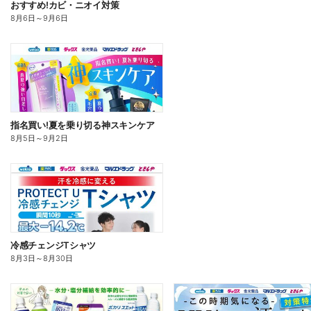
おすすめ!カビ・ニオイ対策
8月6日
～
9月6日
指名買い!夏を乗り切る神スキンケア
8月5日
～
9月2日
冷感チェンジTシャツ
8月3日
～
8月30日