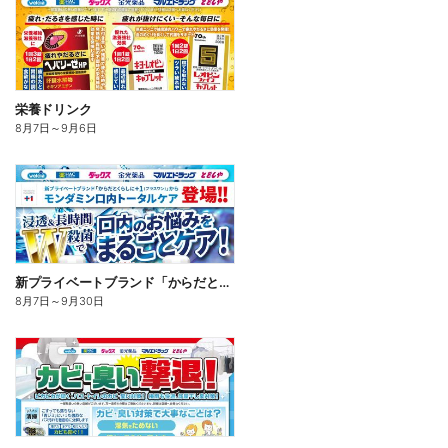
栄養ドリンク
8月7日
～
9月6日
新プライベートブランド「からだとくらしに+1(プラスワン)」よりモンダミン口内トータルケア登場!
8月7日
～
9月30日