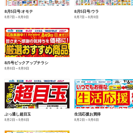
8月5日号:オモテ
8月5日号:ウラ
8月7日
～
8月9日
8月7日
～
8月9日
8/5号ピックアップチラシ
8月6日
～
8月9日
ぶっ通し超目玉
生活応援お買得
8月2日
～
9月6日
8月2日
～
9月6日