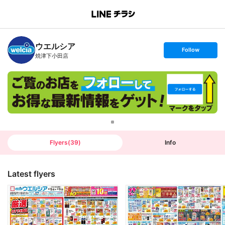
B
r
a
n
ウエルシア
c
s
Follow
h
e
焼津下小田店
T
t
o
f
p
o
l
l
o
w
Flyers
(
39
)
Info
Latest flyers