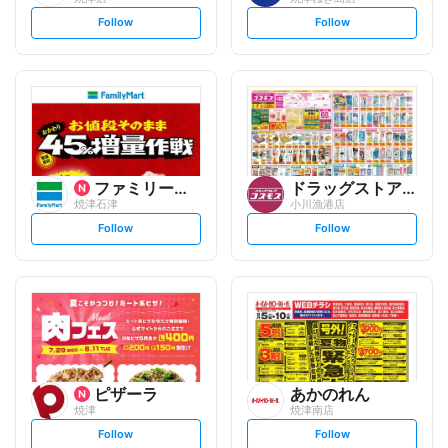
s
s
Follow
Follow
e
e
t
t
f
f
o
o
l
l
l
l
o
o
w
w
ファミリーマート
ドラッグストアコスモス
焼津石津
小川漁港店
s
s
Follow
Follow
e
e
t
t
f
f
o
o
l
l
l
l
o
o
w
w
ピザーラ
あかのれん
焼津
焼津南店
s
s
Follow
Follow
e
e