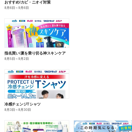
おすすめ!カビ・ニオイ対策
8月6日
～
9月6日
指名買い!夏を乗り切る神スキンケア
8月5日
～
9月2日
冷感チェンジTシャツ
8月3日
～
8月30日