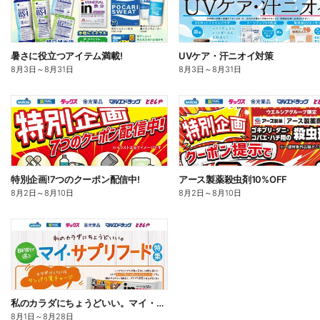
暑さに役立つアイテム満載!
UVケア・汗ニオイ対策
8月3日
～
8月31日
8月3日
～
8月31日
特別企画!7つのクーポン配信中!
アース製薬殺虫剤10%OFF
8月2日
～
8月10日
8月2日
～
8月10日
私のカラダにちょうどいい。マイ・サプリフード
8月1日
～
8月28日