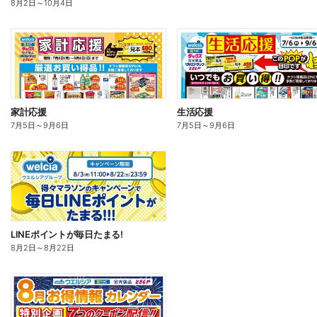
8月2日
～
10月4日
家計応援
生活応援
7月5日
～
9月6日
7月5日
～
9月6日
LINEポイントが毎日たまる!
8月2日
～
8月22日