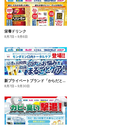
栄養ドリンク
8月7日
～
9月6日
新プライベートブランド「からだとくらしに+1(プラスワン)」よりモンダミン口内トータルケア登場!
8月7日
～
9月30日