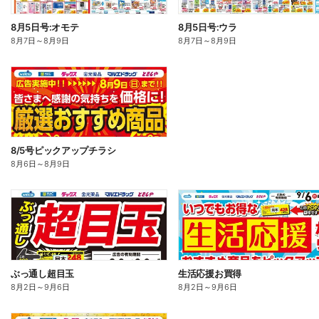
8月5日号:オモテ
8月5日号:ウラ
8月7日
～
8月9日
8月7日
～
8月9日
8/5号ピックアップチラシ
8月6日
～
8月9日
ぶっ通し超目玉
生活応援お買得
8月2日
～
9月6日
8月2日
～
9月6日