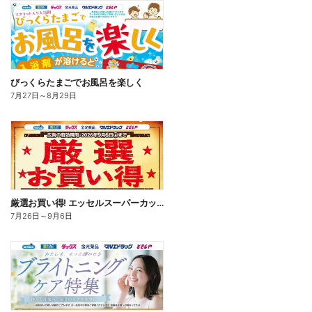
びっくらたまごでお風呂を楽しく
7月27日
～
8月29日
厳選お買い得! エッセルスーパーカップ
7月26日
～
9月6日