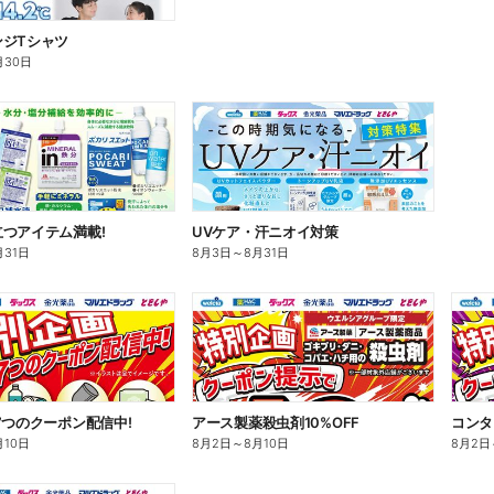
ンジTシャツ
月30日
つアイテム満載!
UVケア・汗ニオイ対策
月31日
8月3日
～
8月31日
7つのクーポン配信中!
アース製薬殺虫剤10%OFF
コンタ
月10日
8月2日
～
8月10日
8月2日