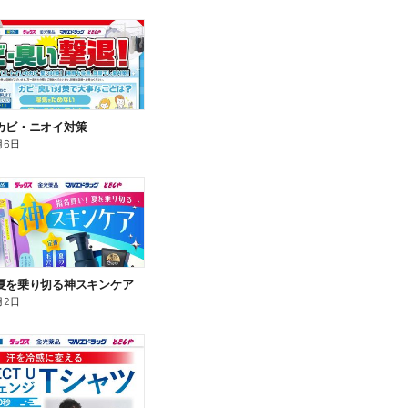
カビ・ニオイ対策
月6日
夏を乗り切る神スキンケア
月2日