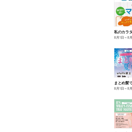
8月1日
～
8
まとめ髪で
8月1日
～
8