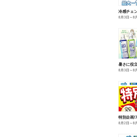
冷感チェ
8月3日
～
8
暑さに役立
8月3日
～
8
特別企画!
8月2日
～
8