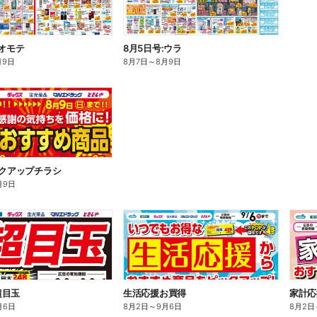
:オモテ
8月5日号:ウラ
月9日
8月7日
～
8月9日
ックアップチラシ
月9日
超目玉
生活応援お買得
家計応
月6日
8月2日
～
9月6日
8月2日