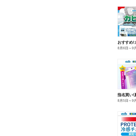
おすすめ!
8月6日
～
9
指名買い!
8月5日
～
9