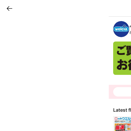
LINEチラシ
B
r
a
n
c
h
T
o
p
Latest f