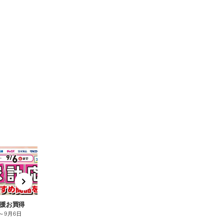
t
x
e
n
援お買得
～
9月6日