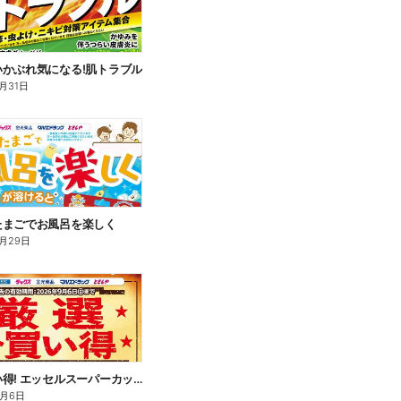
いかぶれ気になる!肌トラブル
月31日
たまごでお風呂を楽しく
月29日
厳選お買い得! エッセルスーパーカップ
9月6日