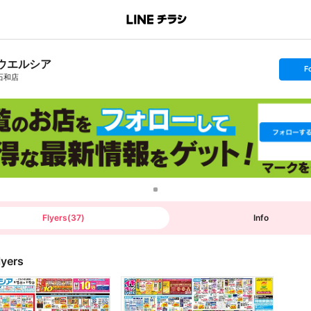
ウエルシア
s
F
e
石和店
t
f
o
l
l
o
w
Flyers
(
37
)
Info
lyers