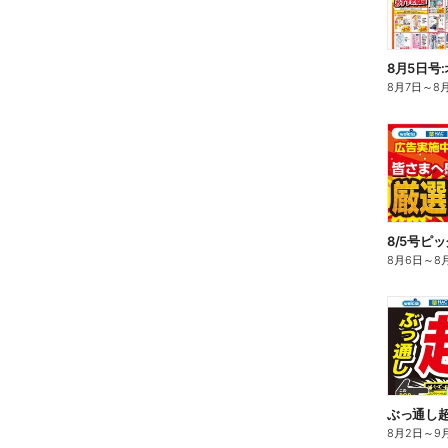
8月5日号
8月7日
～
8
8/5号ピ
8月6日
～
8
ぶっ通し
8月2日
～
9