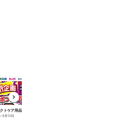
t
x
e
n
クトケア用品10%OFF
ロリエ全品10%OFF
キ
～
8月10日
8月2日
～
8月10日
8