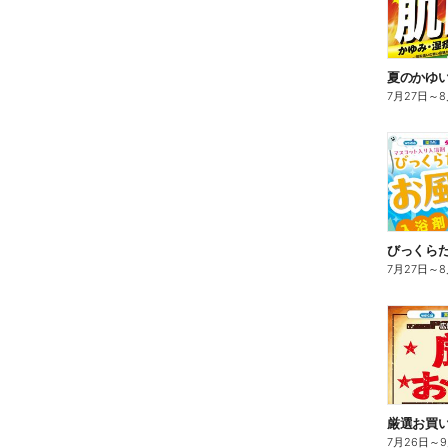
夏のかゆ
7月27日
～
8
びっくら
7月27日
～
8
7月26日
～