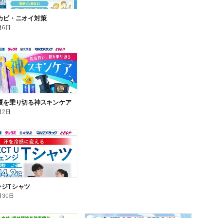
カビ・ニオイ対策
月6日
夏を乗り切る神スキンケア
月2日
ンジTシャツ
月30日