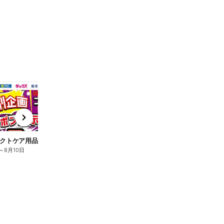
t
x
e
n
クトケア用品10%OFF
ロリエ全品10%OFF
キ
～
8月10日
8月2日
～
8月10日
8