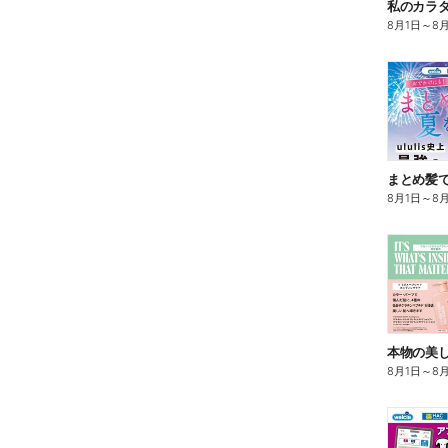
8月1日
～
8
まとめ髪で
8月1日
～
8
本物の美
8月1日
～
8