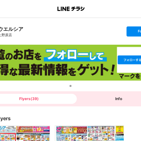
ウエルシア
s
F
e
上野原店
t
f
o
l
l
o
w
Flyers
(
39
)
Info
lyers