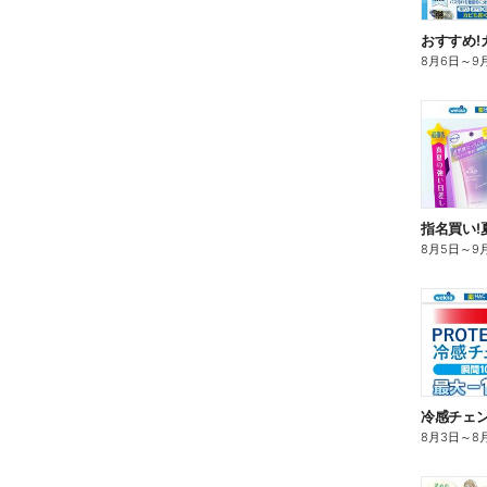
おすすめ!
8月6日
～
9
指名買い!
8月5日
～
9
冷感チェ
8月3日
～
8