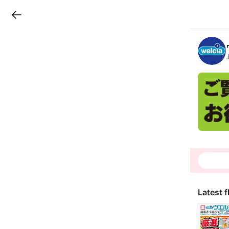
LINEチラシ
B
r
a
n
c
h
T
o
p
Latest f