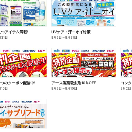
つアイテム満載!
UVケア・汗ニオイ対策
月31日
8月3日
～
8月31日
7つのクーポン配信中!
アース製薬殺虫剤10%OFF
コンタ
月10日
8月2日
～
8月10日
8月2日