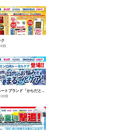
ンク
月6日
新プライベートブランド「からだとくらしに+1(プラスワン)」よりモンダミン口内トータルケア登場!
月30日