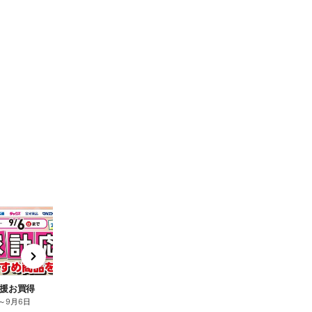
t
x
e
n
援お買得
～
9月6日