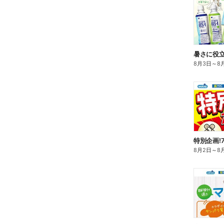
暑さに役立
8月3日
～
8
特別企画!
8月2日
～
8