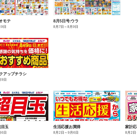
:オモテ
8月5日号:ウラ
月9日
8月7日
～
8月9日
ックアップチラシ
月9日
超目玉
生活応援お買得
家計応
月6日
8月2日
～
9月6日
8月2日