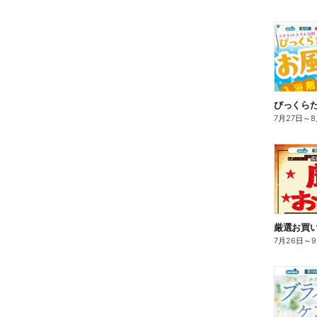
びっくら
7月27日
～
8
7月26日
～