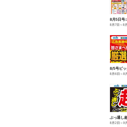
8月5日号
8月7日
～
8
8/5号ピ
8月6日
～
8
ぶっ通し
8月2日
～
9