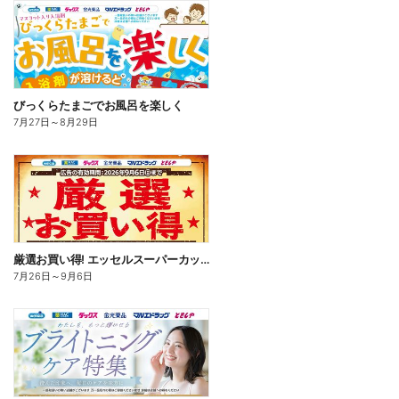
びっくらたまごでお風呂を楽しく
7月27日
～
8月29日
厳選お買い得! エッセルスーパーカップ
7月26日
～
9月6日