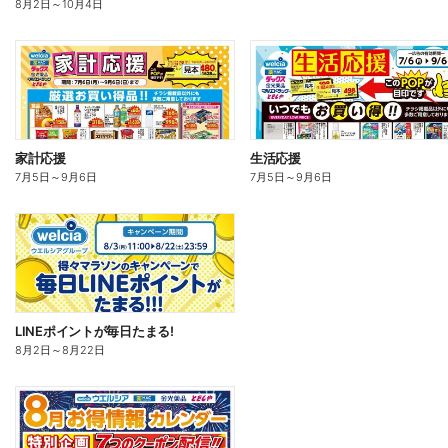
8月2日
～
10月4日
家計応援
生活応援
7月5日
～
9月6日
7月5日
～
9月6日
LINEポイントが毎日たまる!
8月2日
～
8月22日