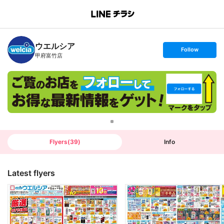
B
r
a
n
ウエルシア
c
s
Follow
h
e
甲府富竹店
T
t
o
f
p
o
l
l
o
w
Flyers
(
39
)
Info
Latest flyers