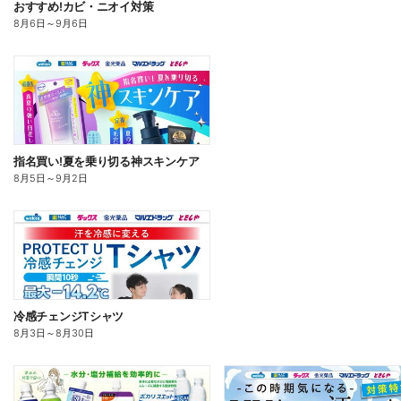
おすすめ!カビ・ニオイ対策
8月6日
～
9月6日
指名買い!夏を乗り切る神スキンケア
8月5日
～
9月2日
冷感チェンジTシャツ
8月3日
～
8月30日