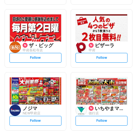
t
t
f
f
o
o
l
l
l
l
o
o
w
w
ザ・ビッグ
ピザーラ
甲府長松寺店
甲府
s
s
Follow
Follow
e
e
t
t
f
f
o
o
l
l
l
l
o
o
w
w
ノジマ
いちやまマート
NEW甲府店
徳行店
s
s
Follow
Follow
e
e
t
t
f
f
o
o