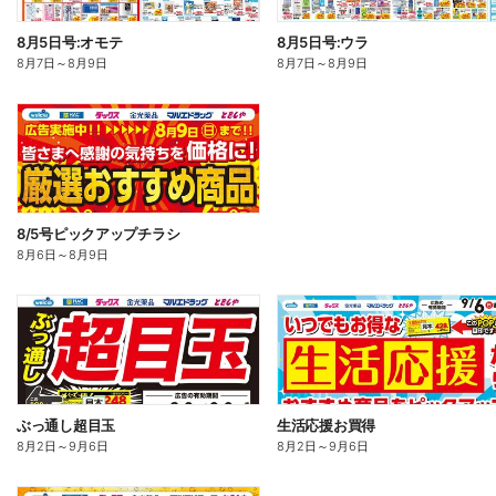
8月5日号:オモテ
8月5日号:ウラ
8月7日
～
8月9日
8月7日
～
8月9日
8/5号ピックアップチラシ
8月6日
～
8月9日
ぶっ通し超目玉
生活応援お買得
8月2日
～
9月6日
8月2日
～
9月6日