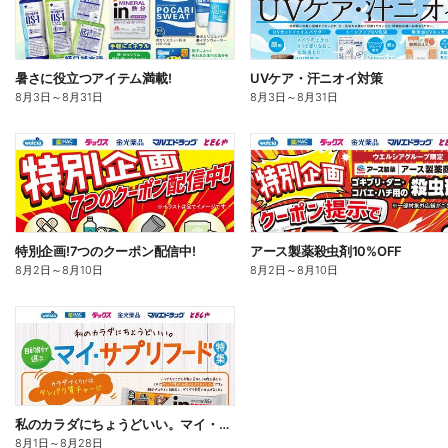
暑さに役立つアイテム満載!
UVケア・汗ニオイ対策
8月3日
～
8月31日
8月3日
～
8月31日
特別企画!7つのクーポン配信中!
アース製薬殺虫剤10%OFF
8月2日
～
8月10日
8月2日
～
8月10日
私のカラダにちょうどいい。マイ・サプリフード
8月1日
～
8月28日