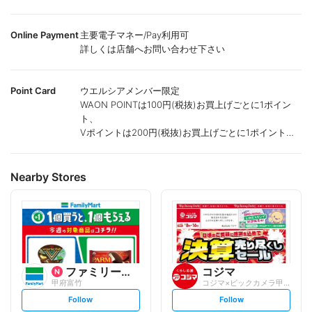
Online Payment
主要電子マネー/Pay利用可
詳しくは店舗へお問い合わせ下さい
Point Card
ウエルシアメンバー限定
WAON POINTは100円(税抜)お買上げごとに1ポイン
ト、
Vポイントは200円(税抜)お買上げごとに1ポイント進
呈致します。
ポイントが付かない商品もございます。
Nearby Stores
ファミリーマート
コジマ
甲府富竹
コジマ×ビックカメラ甲府店
s
s
Follow
Follow
e
e