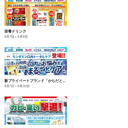
栄養ドリンク
8月7日
～
9月6日
新プライベートブランド「からだとくらしに+1(プラスワン)」よりモンダミン口内トータルケア登場!
8月7日
～
9月30日