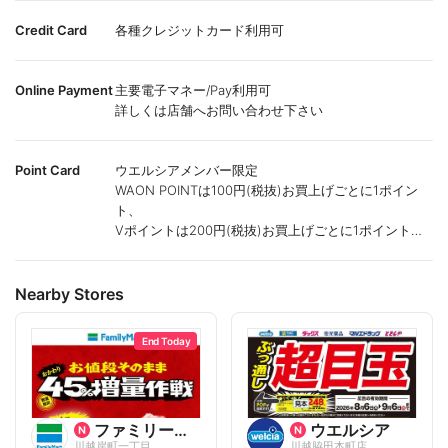
Credit Card
各種クレジットカード利用可
Online Payment
主要電子マネー/Pay利用可
詳しくは店舗へお問い合わせ下さい
Point Card
ウエルシアメンバー限定
WAON POINTは100円(税抜)お買上げごとに1ポイン
ト、
Vポイントは200円(税抜)お買上げごとに1ポイント進
呈致します。
ポイントが付かない商品もございます。
Nearby Stores
End Today
ファミリーマート
ウエルシア
川越岸町一丁目
川越脇田本町店