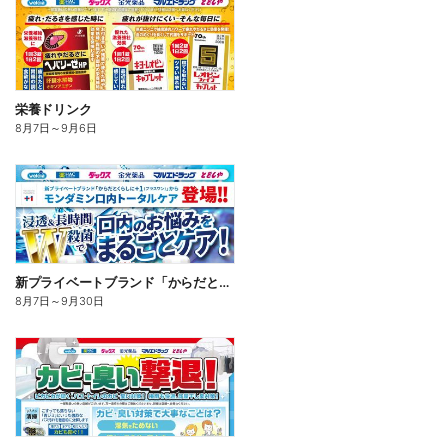
栄養ドリンク
8月7日
～
9月6日
新プライベートブランド「からだとくらしに+1(プラスワン)」よりモンダミン口内トータルケア登場!
8月7日
～
9月30日