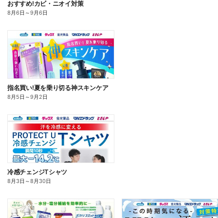
おすすめ!カビ・ニオイ対策
8月6日
～
9月6日
指名買い!夏を乗り切る神スキンケア
8月5日
～
9月2日
冷感チェンジTシャツ
8月3日
～
8月30日