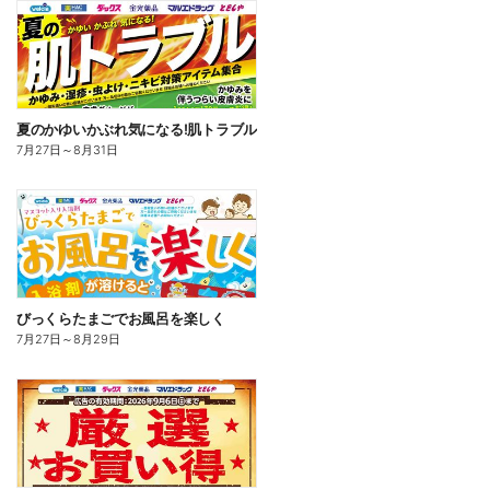
夏のかゆいかぶれ気になる!肌トラブル
7月27日
～
8月31日
びっくらたまごでお風呂を楽しく
7月27日
～
8月29日