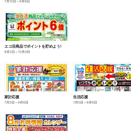
7月12日
～
9月6日
エコ活商品でポイントを貯めよう!
8月2日
～
10月4日
家計応援
生活応援
7月5日
～
9月6日
7月5日
～
9月6日