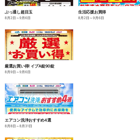
ぶっ通し超目玉
生活応援お買得
8月2日
～
9月6日
8月2日
～
9月6日
厳選お買い得! イブA錠90錠
8月9日
～
9月6日
エアコン洗浄おすすめ4選
8月8日
～
8月31日