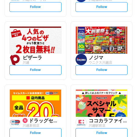
s
s
Follow
Follow
e
e
t
t
f
f
o
o
l
l
l
l
o
o
w
w
ピザーラ
ノジマ
川越
ウニクス川越店
s
s
Follow
Follow
e
e
t
t
f
f
o
o
l
l
l
l
o
o
w
w
ドラッグセイムス
ココカラファイン
川越新宿店
川越駅前店
s
s
Follow
Follow
e
e