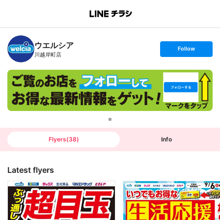
B
r
a
n
ウエルシア
c
s
Follow
h
e
川越岸町店
T
t
o
f
p
o
l
l
o
w
Flyers
(
38
)
Info
Latest flyers