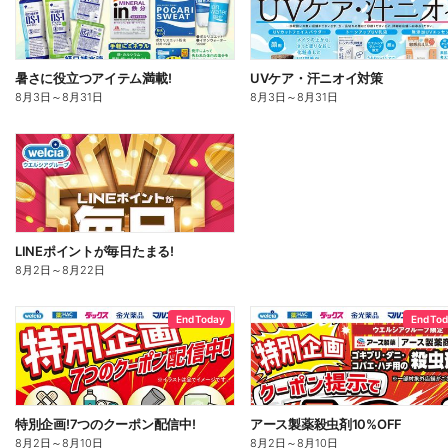
暑さに役立つアイテム満載!
UVケア・汗ニオイ対策
8月3日
～
8月31日
8月3日
～
8月31日
LINEポイントが毎日たまる!
8月2日
～
8月22日
End Today
End To
特別企画!7つのクーポン配信中!
アース製薬殺虫剤10%OFF
8月2日
～
8月10日
8月2日
～
8月10日