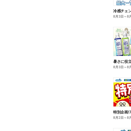
冷感チェ
8月3日
～
8
暑さに役立
8月3日
～
8
特別企画!
8月2日
～
8