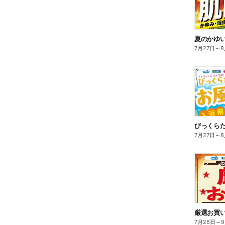
夏のかゆ
7月27日
～
8
びっくら
7月27日
～
8
7月26日
～