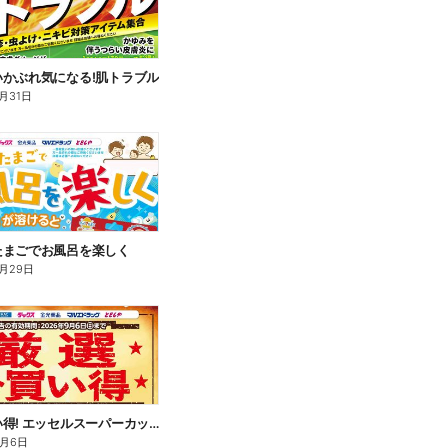
いかぶれ気になる!肌トラブル
月31日
たまごでお風呂を楽しく
月29日
厳選お買い得! エッセルスーパーカップ
9月6日