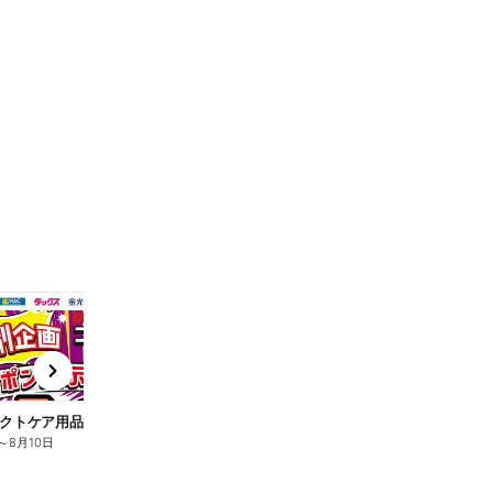
t
x
e
n
クトケア用品10%OFF
ロリエ全品10%OFF
キ
～
8月10日
8月2日
～
8月10日
8