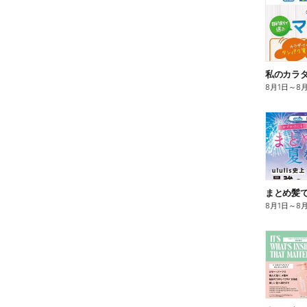
8月1日
～
8
まとめ髪で
8月1日
～
8