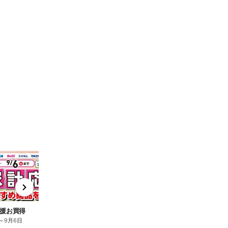
t
x
e
n
援お買得
～
9月6日