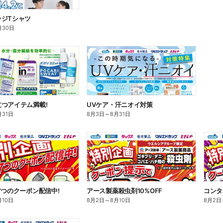
ンジTシャツ
月30日
つアイテム満載!
UVケア・汗ニオイ対策
月31日
8月3日
～
8月31日
7つのクーポン配信中!
アース製薬殺虫剤10%OFF
コンタ
月10日
8月2日
～
8月10日
8月2日