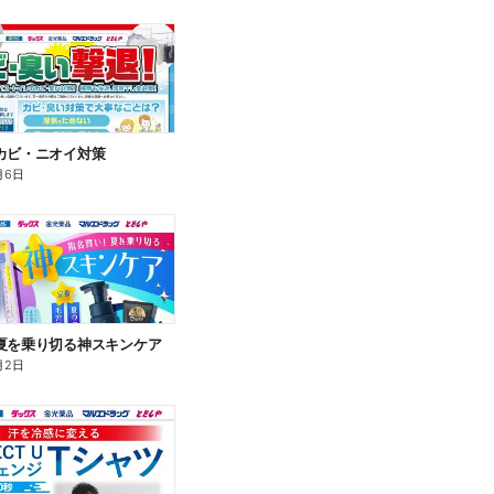
カビ・ニオイ対策
月6日
夏を乗り切る神スキンケア
月2日