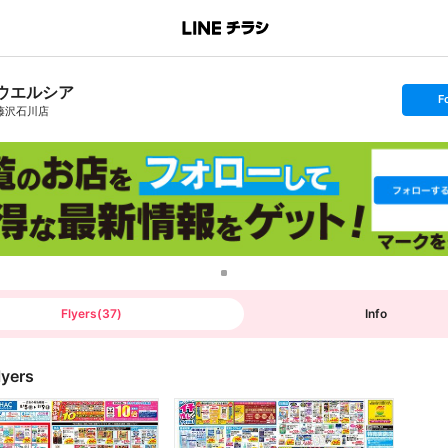
ウエルシア
s
F
e
藤沢石川店
t
f
o
l
l
o
w
Flyers
(
37
)
Info
lyers