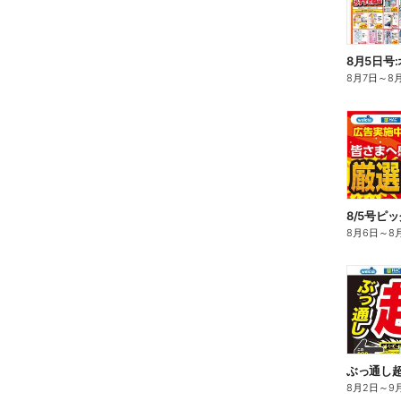
8月5日号
8月7日
～
8
8/5号ピ
8月6日
～
8
ぶっ通し
8月2日
～
9