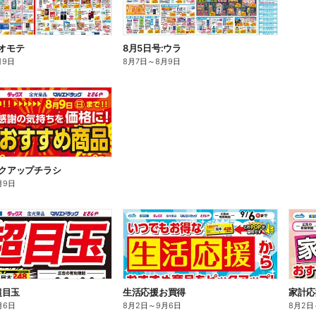
:オモテ
8月5日号:ウラ
月9日
8月7日
～
8月9日
ックアップチラシ
月9日
超目玉
生活応援お買得
家計応
月6日
8月2日
～
9月6日
8月2日