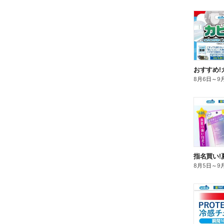
おすすめ!
8月6日
～
9
指名買い!
8月5日
～
9