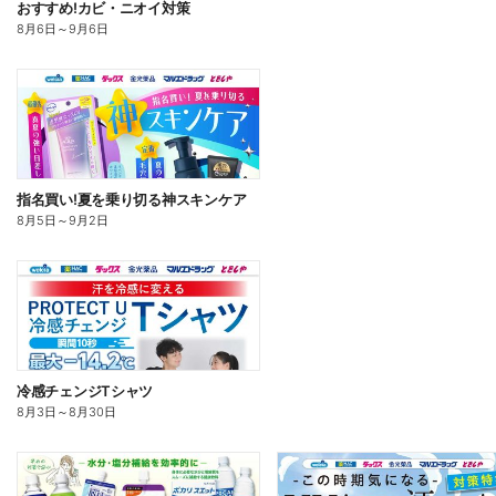
おすすめ!カビ・ニオイ対策
8月6日
～
9月6日
指名買い!夏を乗り切る神スキンケア
8月5日
～
9月2日
冷感チェンジTシャツ
8月3日
～
8月30日