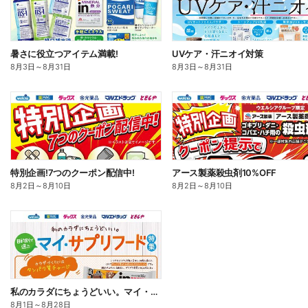
暑さに役立つアイテム満載!
UVケア・汗ニオイ対策
8月3日
～
8月31日
8月3日
～
8月31日
特別企画!7つのクーポン配信中!
アース製薬殺虫剤10%OFF
8月2日
～
8月10日
8月2日
～
8月10日
私のカラダにちょうどいい。マイ・サプリフード
8月1日
～
8月28日