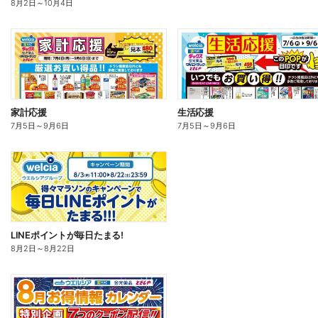
8月2日
～
10月4日
家計応援
生活応援
7月5日
～
9月6日
7月5日
～
9月6日
LINEポイントが毎日たまる!
8月2日
～
8月22日