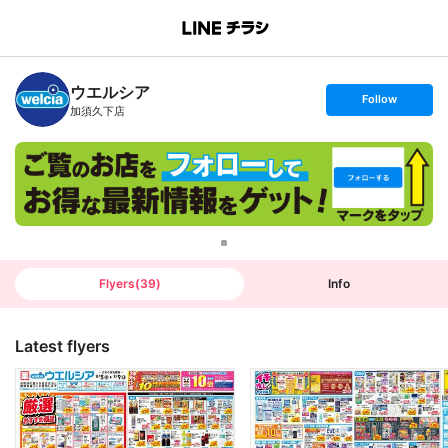
B
r
a
n
ウエルシア
c
s
Follow
h
e
加須久下店
T
t
o
f
p
o
l
l
o
w
Flyers
(
39
)
Info
Latest flyers