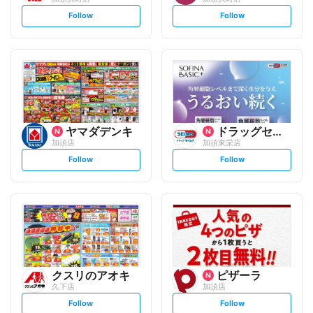
s
s
Follow
Follow
e
e
t
t
f
f
o
o
l
l
l
l
o
o
w
w
ヤマダデンキ
ドラッグセイムス
加須店
加須東栄店
s
s
Follow
Follow
e
e
t
t
f
f
o
o
l
l
l
l
o
o
w
w
クスリのアオキ
ピザーラ
久下店
加須店
s
s
Follow
Follow
e
e