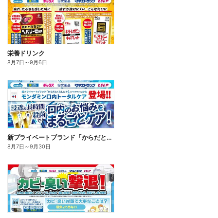
栄養ドリンク
8月7日
～
9月6日
新プライベートブランド「からだとくらしに+1(プラスワン)」よりモンダミン口内トータルケア登場!
8月7日
～
9月30日