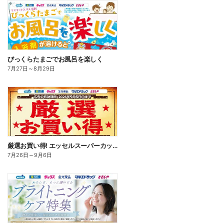
びっくらたまごでお風呂を楽しく
7月27日
～
8月29日
厳選お買い得! エッセルスーパーカップ
7月26日
～
9月6日