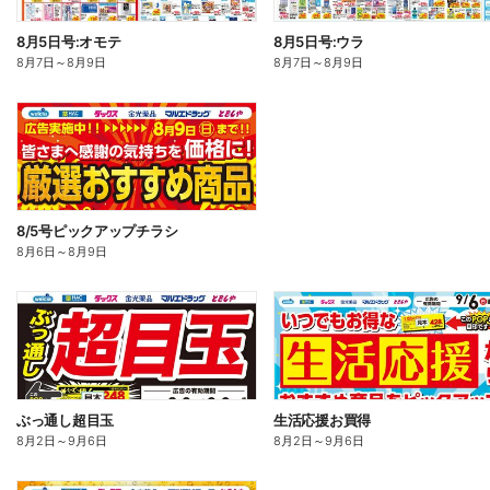
8月5日号:オモテ
8月5日号:ウラ
8月7日
～
8月9日
8月7日
～
8月9日
8/5号ピックアップチラシ
8月6日
～
8月9日
ぶっ通し超目玉
生活応援お買得
8月2日
～
9月6日
8月2日
～
9月6日