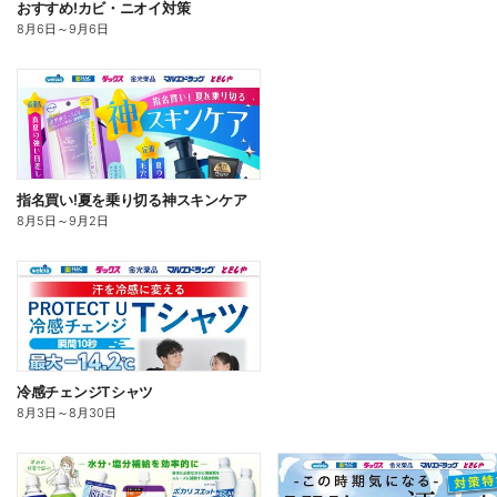
おすすめ!カビ・ニオイ対策
8月6日
～
9月6日
指名買い!夏を乗り切る神スキンケア
8月5日
～
9月2日
冷感チェンジTシャツ
8月3日
～
8月30日