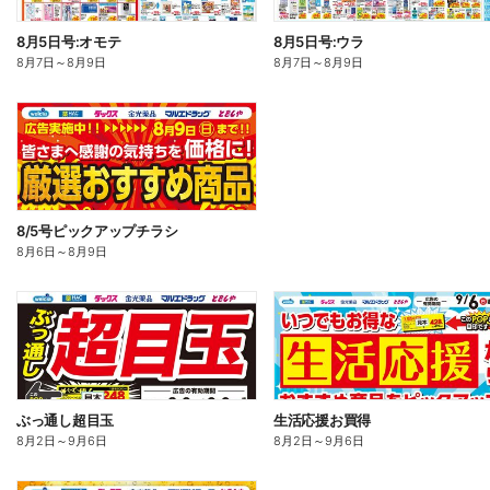
8月5日号:オモテ
8月5日号:ウラ
8月7日
～
8月9日
8月7日
～
8月9日
8/5号ピックアップチラシ
8月6日
～
8月9日
ぶっ通し超目玉
生活応援お買得
8月2日
～
9月6日
8月2日
～
9月6日