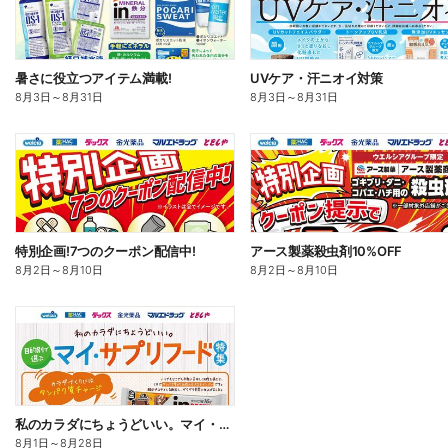
暑さに役立つアイテム満載!
UVケア・汗ニオイ対策
8月3日
～
8月31日
8月3日
～
8月31日
特別企画!7つのクーポン配信中!
アース製薬殺虫剤10%OFF
8月2日
～
8月10日
8月2日
～
8月10日
私のカラダにちょうどいい。マイ・サプリフード
8月1日
～
8月28日