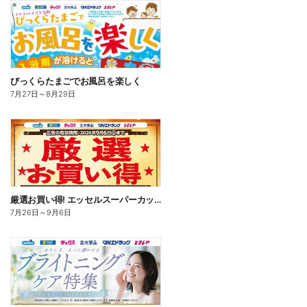
びっくらたまごでお風呂を楽しく
7月27日
～
8月29日
厳選お買い得! エッセルスーパーカップ
7月26日
～
9月6日