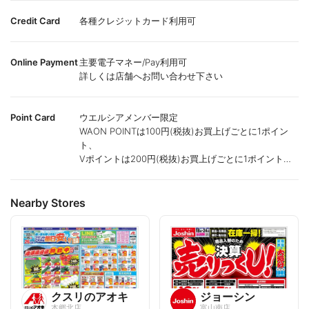
Credit Card
各種クレジットカード利用可
Online Payment
主要電子マネー/Pay利用可
詳しくは店舗へお問い合わせ下さい
Point Card
ウエルシアメンバー限定
WAON POINTは100円(税抜)お買上げごとに1ポイン
ト、
Vポイントは200円(税抜)お買上げごとに1ポイント進
呈致します。
ポイントが付かない商品もございます。
Nearby Stores
クスリのアオキ
ジョーシン
本郷北店
富山南店