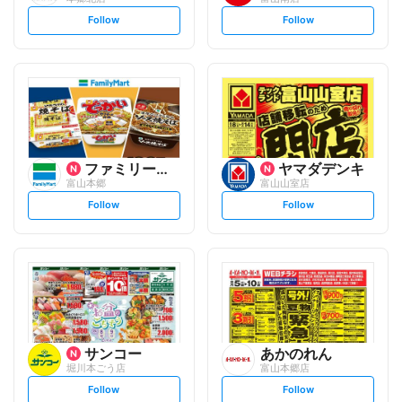
s
s
Follow
Follow
e
e
t
t
f
f
o
o
l
l
l
l
o
o
w
w
ファミリーマート
ヤマダデンキ
富山本郷
富山山室店
s
s
Follow
Follow
e
e
t
t
f
f
o
o
l
l
l
l
o
o
w
w
サンコー
あかのれん
堀川本ごう店
富山本郷店
s
s
Follow
Follow
e
e