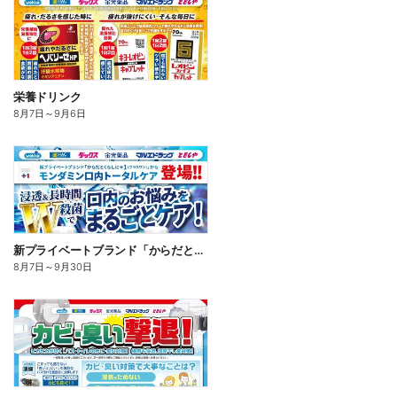
栄養ドリンク
8月7日
～
9月6日
新プライベートブランド「からだとくらしに+1(プラスワン)」よりモンダミン口内トータルケア登場!
8月7日
～
9月30日