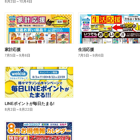
8月2日
～
10月4日
家計応援
生活応援
7月5日
～
9月6日
7月5日
～
9月6日
LINEポイントが毎日たまる!
8月2日
～
8月22日