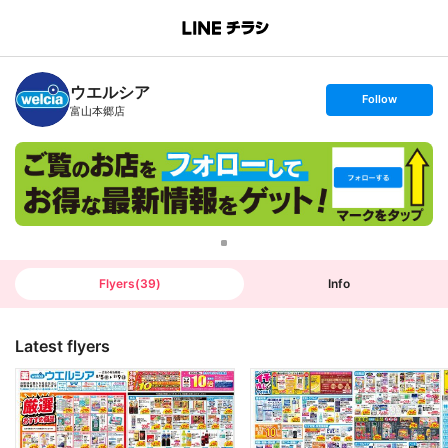
B
r
a
n
ウエルシア
c
s
Follow
h
e
富山本郷店
T
t
o
f
p
o
l
l
o
w
Flyers
(
39
)
Info
Latest flyers