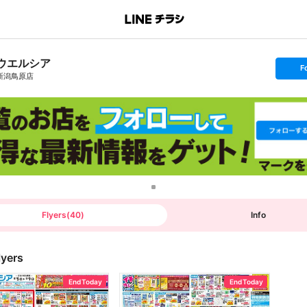
ウエルシア
s
F
e
新潟鳥原店
t
f
o
l
l
o
w
Flyers
(
40
)
Info
lyers
End Today
End Today