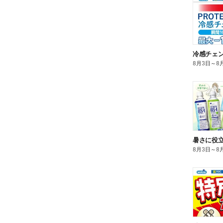
冷感チェ
8月3日
～
8
暑さに役立
8月3日
～
8