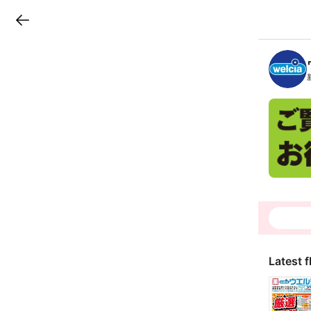
LINEチラシ
B
r
a
n
c
h
T
o
p
Latest f