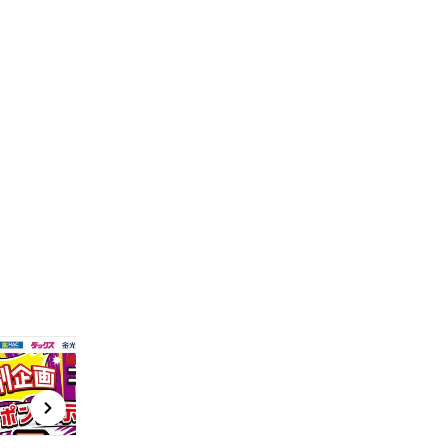
t
x
e
n