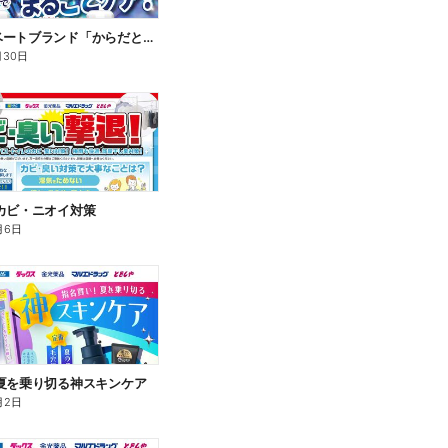
新プライベートブランド「からだとくらしに+1(プラスワン)」よりモンダミン口内トータルケア登場!
月30日
カビ・ニオイ対策
月6日
夏を乗り切る神スキンケア
月2日