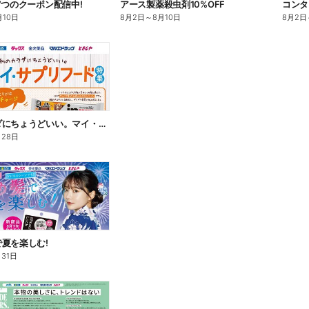
7つのクーポン配信中!
アース製薬殺虫剤10%OFF
コンタ
月10日
8月2日
～
8月10日
8月2日
私のカラダにちょうどいい。マイ・サプリフード
月28日
夏を楽しむ!
月31日