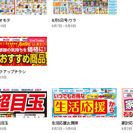
:オモテ
8月5日号:ウラ
月9日
8月7日
～
8月9日
End Today
ックアップチラシ
月9日
超目玉
生活応援お買得
家計応
月6日
8月2日
～
9月6日
8月2日