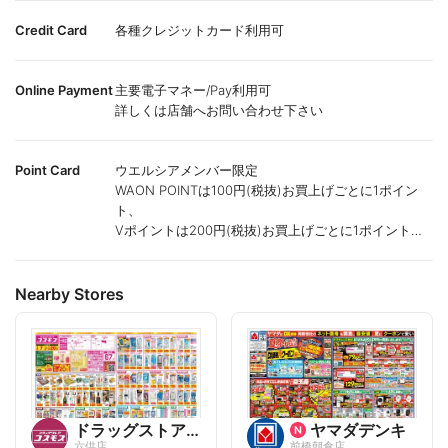
Credit Card
各種クレジットカード利用可
Online Payment
主要電子マネー/Pay利用可
詳しくは店舗へお問い合わせ下さい
Point Card
ウエルシアメンバー限定
WAON POINTは100円(税抜)お買上げごとに1ポイン
ト、
Vポイントは200円(税抜)お買上げごとに1ポイント進
呈致します。
ポイントが付かない商品もございます。
Nearby Stores
ドラッグストアコスモス
ヤマダデンキ
六供店
前橋朝倉店