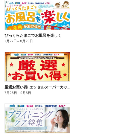
びっくらたまごでお風呂を楽しく
7月27日
～
8月29日
厳選お買い得! エッセルスーパーカップ
7月26日
～
9月6日