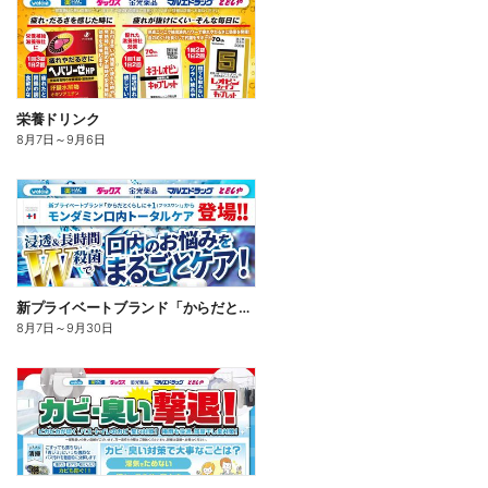
栄養ドリンク
8月7日
～
9月6日
新プライベートブランド「からだとくらしに+1(プラスワン)」よりモンダミン口内トータルケア登場!
8月7日
～
9月30日