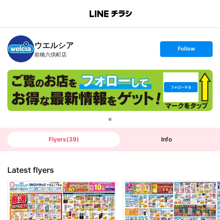
B
r
a
n
ウエルシア
c
s
Follow
h
e
前橋六供町店
T
t
o
f
p
o
l
l
o
w
Flyers
(
39
)
Info
Latest flyers