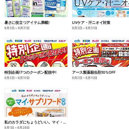
暑さに役立つアイテム満載!
UVケア・汗ニオイ対策
8月3日
～
8月31日
8月3日
～
8月31日
特別企画!7つのクーポン配信中!
アース製薬殺虫剤10%OFF
8月2日
～
8月10日
8月2日
～
8月10日
私のカラダにちょうどいい。マイ・サプリフード
8月1日
～
8月28日