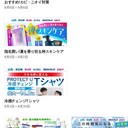
おすすめ!カビ・ニオイ対策
8月6日
～
9月6日
指名買い!夏を乗り切る神スキンケア
8月5日
～
9月2日
冷感チェンジTシャツ
8月3日
～
8月30日