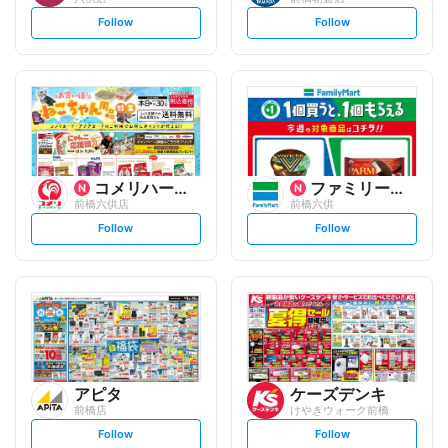
s
s
Follow
Follow
e
e
t
t
f
f
o
o
l
l
l
l
o
o
w
w
コメリハード&グリーン
ファミリーマート
前橋六供店
前橋六供
s
s
Follow
Follow
e
e
t
t
f
f
o
o
l
l
l
l
o
o
w
w
アピタ
ケーズデンキ
前橋店
けやきウォーク前橋
s
s
Follow
Follow
e
e