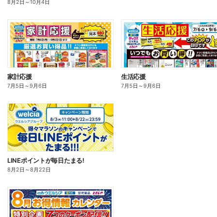
8月2日
～
10月4日
家計応援
生活応援
7月5日
～
9月6日
7月5日
～
9月6日
LINEポイントが毎日たまる!
8月2日
～
8月22日