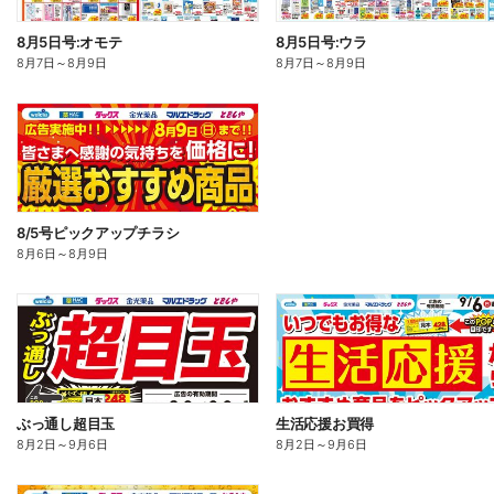
8月5日号:オモテ
8月5日号:ウラ
8月7日
～
8月9日
8月7日
～
8月9日
8/5号ピックアップチラシ
8月6日
～
8月9日
ぶっ通し超目玉
生活応援お買得
8月2日
～
9月6日
8月2日
～
9月6日