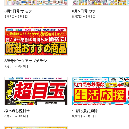
8月5日号:オモテ
8月5日号:ウラ
8月7日
～
8月9日
8月7日
～
8月9日
8/5号ピックアップチラシ
8月6日
～
8月9日
ぶっ通し超目玉
生活応援お買得
8月2日
～
9月6日
8月2日
～
9月6日