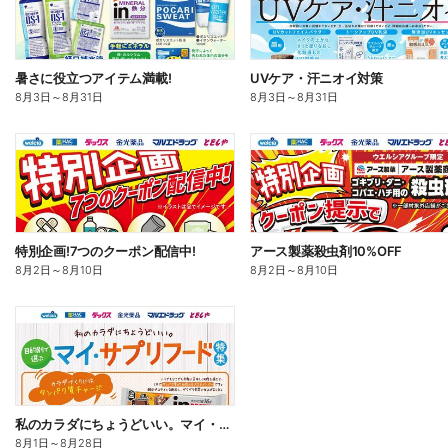
暑さに役立つアイテム満載!
UVケア・汗ニオイ対策
8月3日
～
8月31日
8月3日
～
8月31日
特別企画!7つのクーポン配信中!
アース製薬殺虫剤10%OFF
8月2日
～
8月10日
8月2日
～
8月10日
私のカラダにちょうどいい。マイ・サプリフード
8月1日
～
8月28日