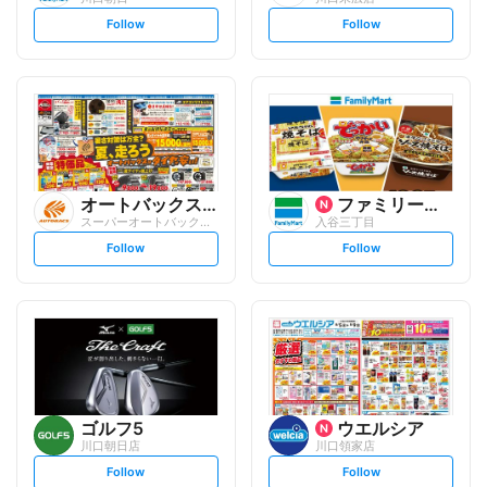
s
s
Follow
Follow
e
e
t
t
f
f
o
o
l
l
l
l
o
o
w
w
オートバックスグループ
ファミリーマート
スーパーオートバックス 足立店
入谷三丁目
s
s
Follow
Follow
e
e
t
t
f
f
o
o
l
l
l
l
o
o
w
w
ゴルフ5
ウエルシア
川口朝日店
川口領家店
s
s
Follow
Follow
e
e