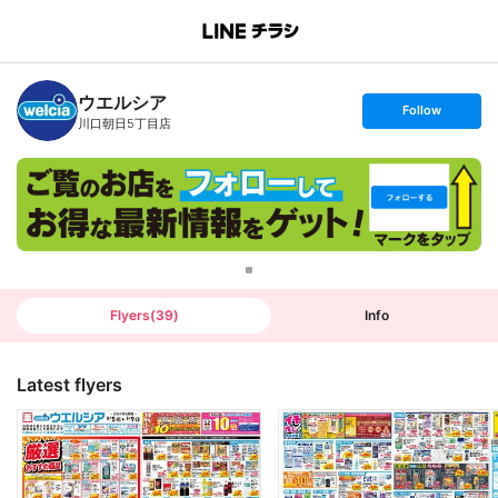
B
r
a
n
ウエルシア
c
s
Follow
h
e
川口朝日5丁目店
T
t
o
f
p
o
l
l
o
w
Flyers
(
39
)
Info
Latest flyers