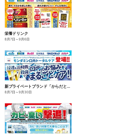
栄養ドリンク
8月7日
～
9月6日
新プライベートブランド「からだとくらしに+1(プラスワン)」よりモンダミン口内トータルケア登場!
8月7日
～
9月30日