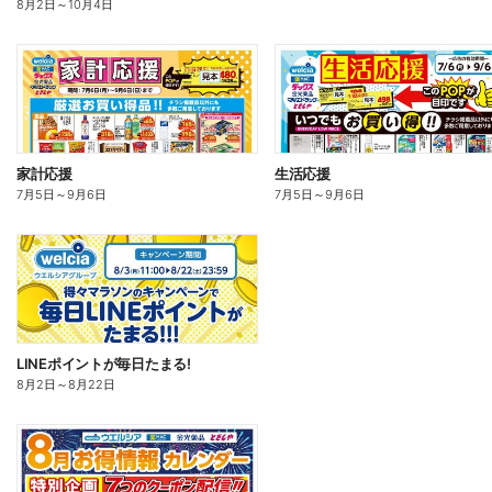
8月2日
～
10月4日
家計応援
生活応援
7月5日
～
9月6日
7月5日
～
9月6日
LINEポイントが毎日たまる!
8月2日
～
8月22日