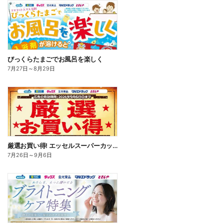
びっくらたまごでお風呂を楽しく
7月27日
～
8月29日
厳選お買い得! エッセルスーパーカップ
7月26日
～
9月6日