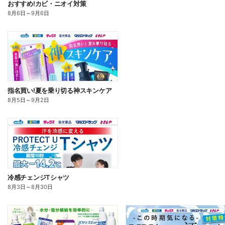
おすすめ!カビ・ニオイ対策
8月6日
～
9月6日
指名買い!夏を乗り切る神スキンケア
8月5日
～
9月2日
冷感チェンジTシャツ
8月3日
～
8月30日