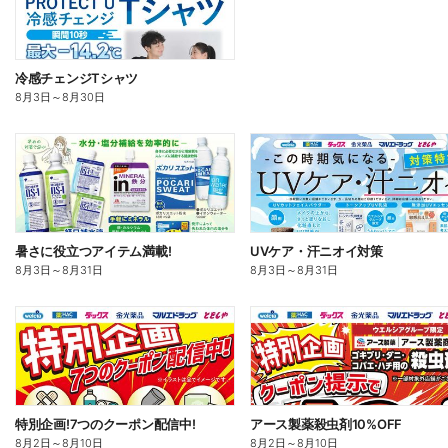
冷感チェンジTシャツ
8月3日
～
8月30日
暑さに役立つアイテム満載!
UVケア・汗ニオイ対策
8月3日
～
8月31日
8月3日
～
8月31日
特別企画!7つのクーポン配信中!
アース製薬殺虫剤10%OFF
8月2日
～
8月10日
8月2日
～
8月10日