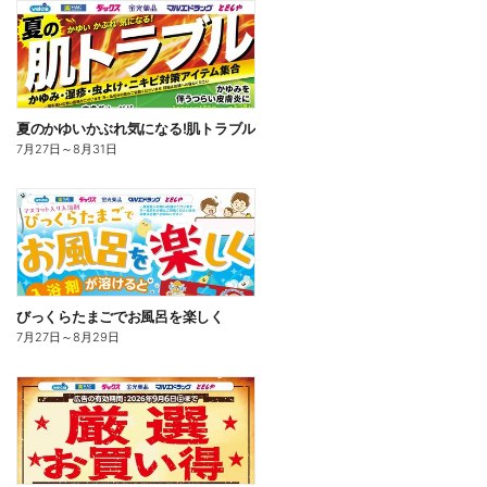
夏のかゆいかぶれ気になる!肌トラブル
7月27日
～
8月31日
びっくらたまごでお風呂を楽しく
7月27日
～
8月29日