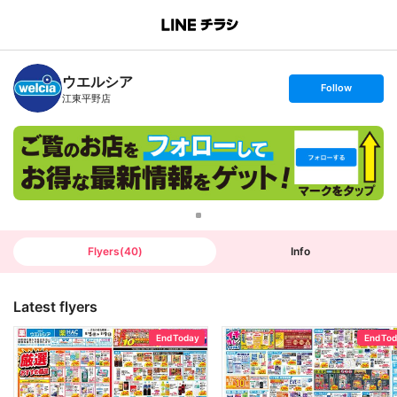
B
r
a
n
ウエルシア
c
s
Follow
h
e
江東平野店
T
t
o
f
p
o
l
l
o
w
Flyers
(
40
)
Info
Latest flyers
End Today
End To