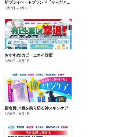
新プライベートブランド「からだとくらしに+1(プラスワン)」よりモンダミン口内トータルケア登場!
8月7日
～
9月30日
おすすめ!カビ・ニオイ対策
8月6日
～
9月6日
指名買い!夏を乗り切る神スキンケア
8月5日
～
9月2日