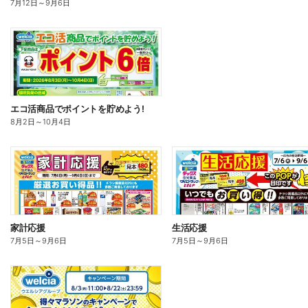
7月12日
～
9月6日
エコ活商品でポイントを貯めよう!
8月2日
～
10月4日
家計応援
生活応援
7月5日
～
9月6日
7月5日
～
9月6日