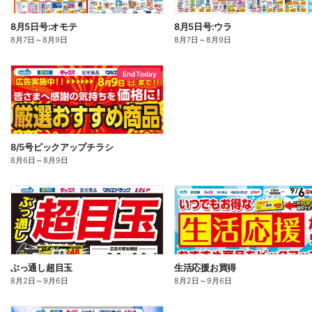
8月5日号:オモテ
8月5日号:ウラ
8月7日
～
8月9日
8月7日
～
8月9日
End Today
8/5号ピックアップチラシ
8月6日
～
8月9日
ぶっ通し超目玉
生活応援お買得
8月2日
～
9月6日
8月2日
～
9月6日