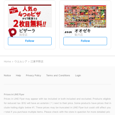
l
l
l
l
o
o
w
w
ピザーラ
オオゼキ
清澄店
菊川店
s
s
Follow
Follow
e
e
t
t
f
f
o
o
l
l
l
l
o
o
Home
ウエルシア
江東平野店
w
w
Notice
Help
Privacy Policy
Terms and Conditions
Login
Prices in LINE Flyer
Prices in LINE Flyer may appear with tax included or both included and excluded. Products eligible
for reduced tax (8%) will have an asterisk (＊) next to their price. Some products have prices that in
clude trailing digits below ¥1. These prices may be truncated in LINE Flyer but could still affect you
r total if you purchase multiple items. Please check with the store in question for more detailed pric