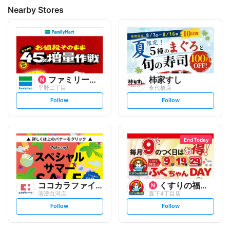
Nearby Stores
ファミリーマート
柿家すし
平野二丁目
永代橋店
s
s
Follow
Follow
e
e
t
t
f
f
o
o
l
l
l
l
o
o
End Today
w
w
ココカラファイン
くすりの福太郎
清澄白河店
森下4丁目店
s
s
Follow
Follow
e
e
t
t
f
f
o
o