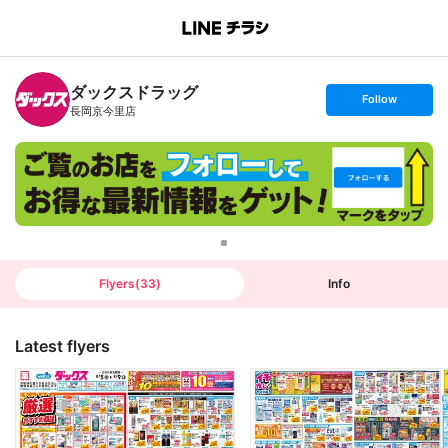
B
r
a
n
ダックスドラッグ
c
s
Follow
h
e
長岡京今里店
T
t
o
f
p
o
l
l
o
w
Flyers
(
33
)
Info
Latest flyers