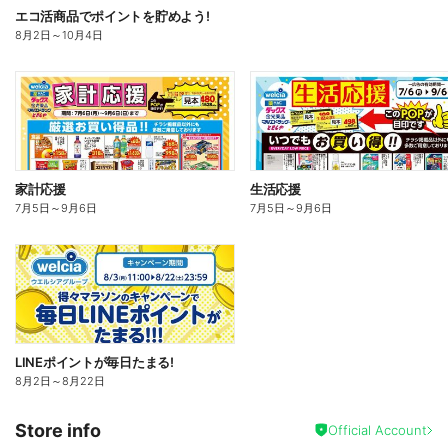
エコ活商品でポイントを貯めよう!
8月2日
～
10月4日
家計応援
生活応援
7月5日
～
9月6日
7月5日
～
9月6日
LINEポイントが毎日たまる!
8月2日
～
8月22日
Store info
Official Account