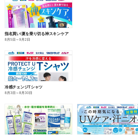
指名買い!夏を乗り切る神スキンケア
8月5日
～
9月2日
冷感チェンジTシャツ
8月3日
～
8月30日