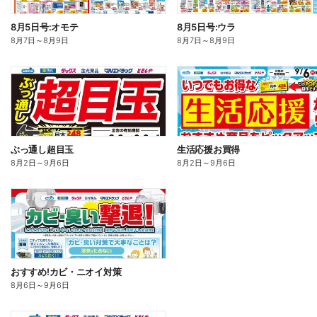
8月5日号:オモテ
8月5日号:ウラ
8月7日
～
8月9日
8月7日
～
8月9日
ぶっ通し超目玉
生活応援お買得
8月2日
～
9月6日
8月2日
～
9月6日
おすすめ!カビ・ニオイ対策
8月6日
～
9月6日