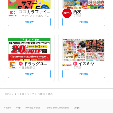
ココカラファイン
西友
ドラッグストアホップス 長岡店
長岡店
s
s
Follow
Follow
e
e
t
t
f
f
o
o
l
l
l
l
o
o
w
w
ドラッグユタカ
イズミヤ
向日上植野店
長岡店
s
s
Follow
Follow
e
e
t
t
f
f
o
o
l
l
l
l
o
o
Home
ダックスドラッグ
長岡京今里店
w
w
Notice
Help
Privacy Policy
Terms and Conditions
Login