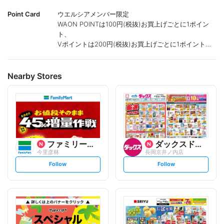
Point Card
ウエルシアメンバー限定
WAON POINTは100円(税抜)お買上げごとに1ポイン
ト、
Vポイントは200円(税抜)お買上げごとに1ポイント進
呈致します。
ポイントが付かない商品もございます。
Nearby Stores
ファミリーマート
ダックスドラッグ
今里彦林
長岡京井ノ内店
s
s
Follow
Follow
e
e
t
t
f
f
o
o
l
l
l
l
o
o
w
w