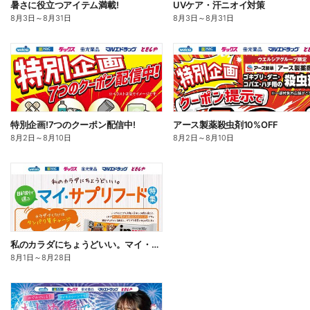
暑さに役立つアイテム満載!
UVケア・汗ニオイ対策
8月3日
～
8月31日
8月3日
～
8月31日
特別企画!7つのクーポン配信中!
アース製薬殺虫剤10%OFF
8月2日
～
8月10日
8月2日
～
8月10日
私のカラダにちょうどいい。マイ・サプリフード
8月1日
～
8月28日