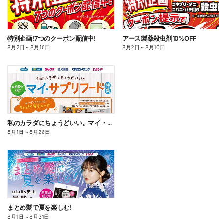
特別企画!7つのクーポン配信中!
アース製薬殺虫剤10%OFF
8月2日
～
8月10日
8月2日
～
8月10日
私のカラダにちょうどいい。マイ・サプリフード
8月1日
～
8月28日
まとめ髪で夏を楽しむ!
8月1日
～
8月31日