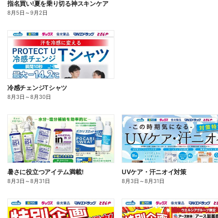
指名買い!夏を乗り切る神スキンケア
8月5日
～
9月2日
冷感チェンジTシャツ
8月3日
～
8月30日
暑さに役立つアイテム満載!
UVケア・汗ニオイ対策
8月3日
～
8月31日
8月3日
～
8月31日