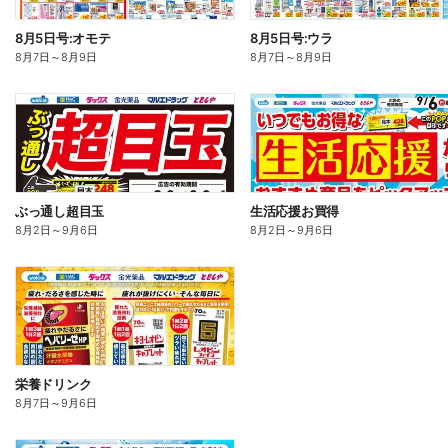
8月5日号:オモテ
8月5日号:ウラ
8月7日
～
8月9日
8月7日
～
8月9日
ぶっ通し超目玉
生活応援お買得
8月2日
～
9月6日
8月2日
～
9月6日
栄養ドリンク
8月7日
～
9月6日