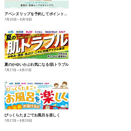
アベンヌリップを予約してポイントゲット!
7月30日
～
8月18日
夏のかゆいかぶれ気になる!肌トラブル
7月27日
～
8月31日
びっくらたまごでお風呂を楽しく
7月27日
～
8月29日