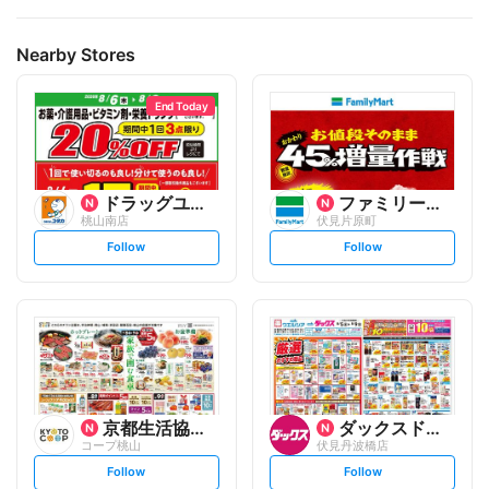
呈致します。
ポイントが付かない商品もございます。
Nearby Stores
End Today
ドラッグユタカ
ファミリーマート
桃山南店
伏見片原町
s
s
Follow
Follow
e
e
t
t
f
f
o
o
l
l
l
l
o
o
w
w
京都生活協同組合
ダックスドラッグ
コープ桃山
伏見丹波橋店
s
s
Follow
Follow
e
e