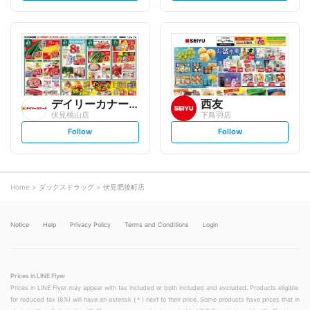
t
t
f
f
o
o
l
l
l
l
o
o
w
w
デイリーカナート
西友
伏見桃山店
下鳥羽店
s
s
Follow
Follow
e
e
t
t
f
f
o
o
l
l
l
l
o
o
Home
ダックスドラッグ
伏見肥後町店
w
w
Notice
Help
Privacy Policy
Terms and Conditions
Login
Prices in LINE Flyer
Prices in LINE Flyer may appear with tax included or both included and excluded. Products eligible
for reduced tax (8%) will have an asterisk (＊) next to their price. Some products have prices that in