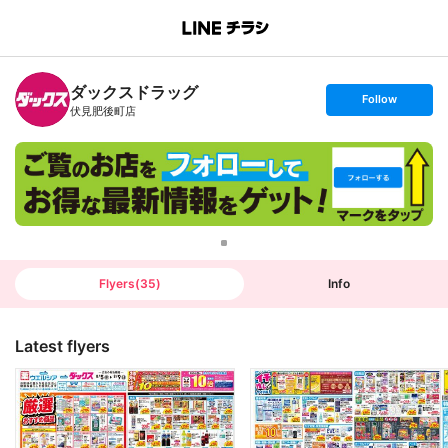
B
r
a
n
ダックスドラッグ
c
s
Follow
h
e
伏見肥後町店
T
t
o
f
p
o
l
l
o
w
Flyers
(
35
)
Info
Latest flyers