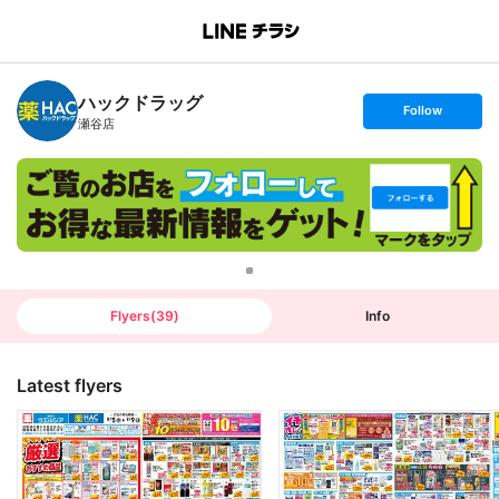
B
r
a
n
ハックドラッグ
c
s
Follow
h
e
瀬谷店
T
t
o
f
p
o
l
l
o
w
Flyers
(
39
)
Info
Latest flyers