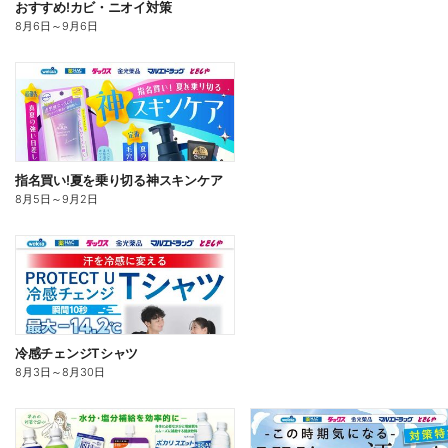
おすすめ!カビ・ニオイ対策
8月6日
～
9月6日
指名買い!夏を乗り切る神スキンケア
8月5日
～
9月2日
冷感チェンジTシャツ
8月3日
～
8月30日