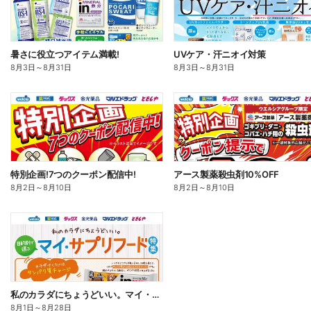
暑さに役立つアイテム満載!
UVケア・汗ニオイ対策
8月3日
～
8月31日
8月3日
～
8月31日
特別企画!7つのクーポン配信中!
アース製薬殺虫剤10%OFF
8月2日
～
8月10日
8月2日
～
8月10日
私のカラダにちょうどいい。マイ・サプリフード
8月1日
～
8月28日