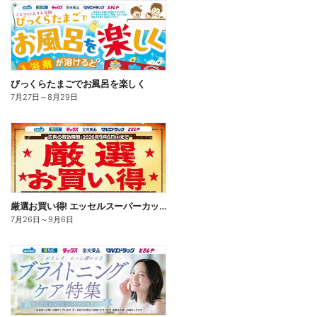
びっくらたまごでお風呂を楽しく
7月27日
～
8月29日
厳選お買い得! エッセルスーパーカップ
7月26日
～
9月6日