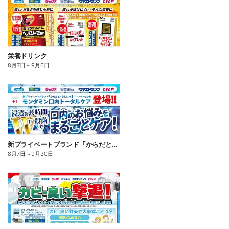
栄養ドリンク
8月7日
～
9月6日
新プライベートブランド「からだとくらしに+1(プラスワン)」よりモンダミン口内トータルケア登場!
8月7日
～
9月30日