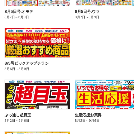
8月5日号:オモテ
8月5日号:ウラ
8月7日
～
8月9日
8月7日
～
8月9日
8/5号ピックアップチラシ
8月6日
～
8月9日
ぶっ通し超目玉
生活応援お買得
8月2日
～
9月6日
8月2日
～
9月6日