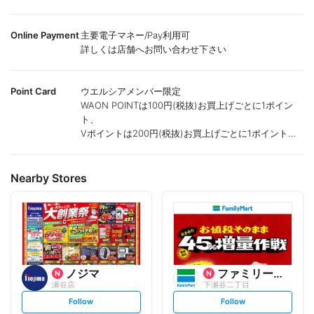
Online Payment
主要電子マネー/Pay利用可
詳しくは店舗へお問い合わせ下さい
Point Card
ウエルシアメンバー限定
WAON POINTは100円(税抜)お買上げごとに1ポイン
ト、
Vポイントは200円(税抜)お買上げごとに1ポイント進
呈致します。
ポイントが付かない商品もございます。
Nearby Stores
ノジマ
ファミリーマート
瀬谷店
下瀬谷二丁目
s
s
Follow
Follow
e
e