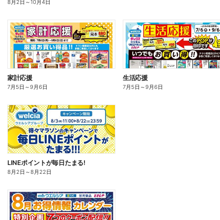
8月2日
～
10月4日
家計応援
生活応援
7月5日
～
9月6日
7月5日
～
9月6日
LINEポイントが毎日たまる!
8月2日
～
8月22日