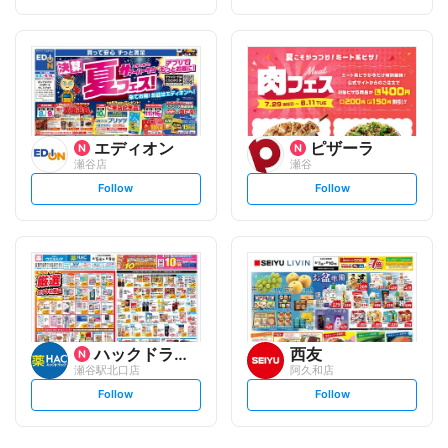
t
t
f
f
o
o
l
l
l
l
o
o
w
w
エディオン
ピザーラ
瀬谷店
瀬谷
s
s
Follow
Follow
e
e
t
t
f
f
o
o
l
l
l
l
o
o
w
w
ハックドラッグ
西友
瀬谷駅北口店
阿久和店
s
s
Follow
Follow
e
e
t
t
f
f
o
o