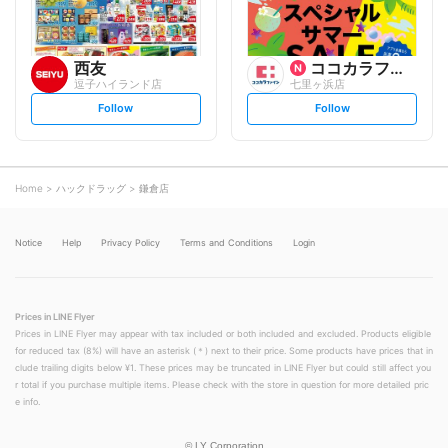
西友
ココカラファイン
逗子ハイランド店
七里ヶ浜店
s
s
Follow
Follow
e
e
t
t
f
f
o
o
l
l
l
l
o
o
Home
ハックドラッグ
鎌倉店
w
w
Notice
Help
Privacy Policy
Terms and Conditions
Login
Prices in LINE Flyer
Prices in LINE Flyer may appear with tax included or both included and excluded. Products eligible
for reduced tax (8%) will have an asterisk (＊) next to their price. Some products have prices that in
clude trailing digits below ¥1. These prices may be truncated in LINE Flyer but could still affect you
r total if you purchase multiple items. Please check with the store in question for more detailed pric
e info.
©
LY Corporation