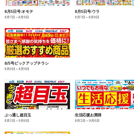
8月5日号:オモテ
8月5日号:ウラ
8月7日
～
8月9日
8月7日
～
8月9日
8/5号ピックアップチラシ
8月6日
～
8月9日
ぶっ通し超目玉
生活応援お買得
8月2日
～
9月6日
8月2日
～
9月6日