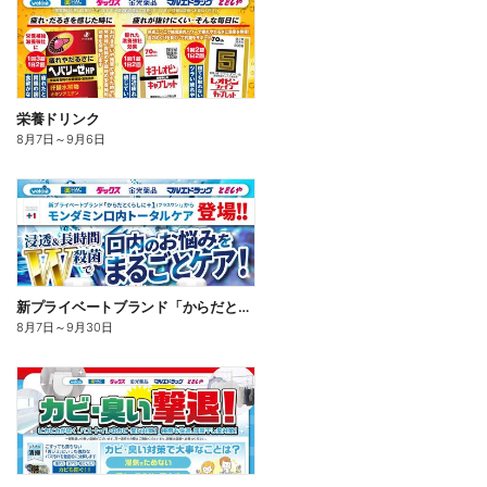
栄養ドリンク
8月7日
～
9月6日
新プライベートブランド「からだとくらしに+1(プラスワン)」よりモンダミン口内トータルケア登場!
8月7日
～
9月30日