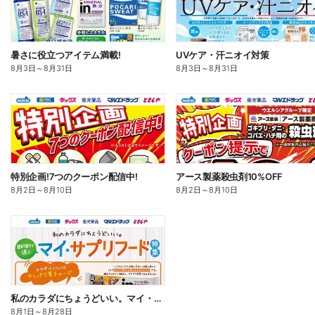
暑さに役立つアイテム満載!
UVケア・汗ニオイ対策
8月3日
～
8月31日
8月3日
～
8月31日
特別企画!7つのクーポン配信中!
アース製薬殺虫剤10%OFF
8月2日
～
8月10日
8月2日
～
8月10日
私のカラダにちょうどいい。マイ・サプリフード
8月1日
～
8月28日