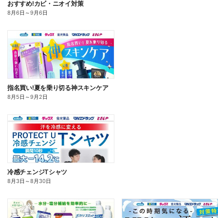
おすすめ!カビ・ニオイ対策
8月6日
～
9月6日
指名買い!夏を乗り切る神スキンケア
8月5日
～
9月2日
冷感チェンジTシャツ
8月3日
～
8月30日