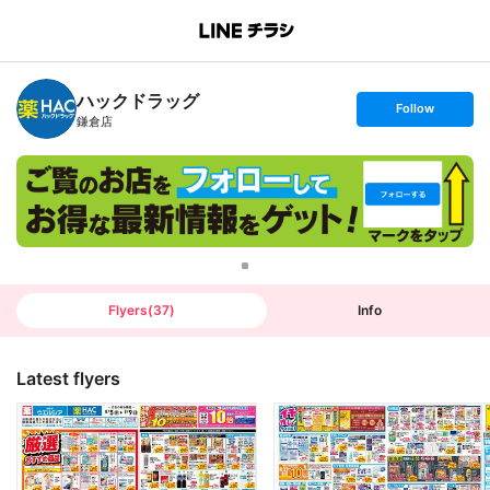
B
r
a
n
ハックドラッグ
c
s
Follow
h
e
鎌倉店
T
t
o
f
p
o
l
l
o
w
Flyers
(
37
)
Info
Latest flyers