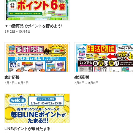
エコ活商品でポイントを貯めよう!
8月2日
～
10月4日
家計応援
生活応援
7月5日
～
9月6日
7月5日
～
9月6日
LINEポイントが毎日たまる!