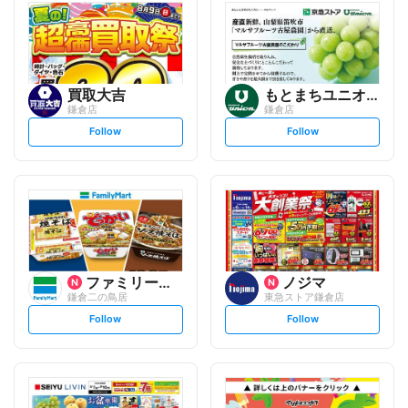
買取大吉
もとまちユニオン
鎌倉店
鎌倉店
s
s
Follow
Follow
e
e
t
t
f
f
o
o
l
l
l
l
o
o
w
w
ファミリーマート
ノジマ
鎌倉二の鳥居
東急ストア鎌倉店
s
s
Follow
Follow
e
e
t
t
f
f
o
o
l
l
l
l
o
o
w
w