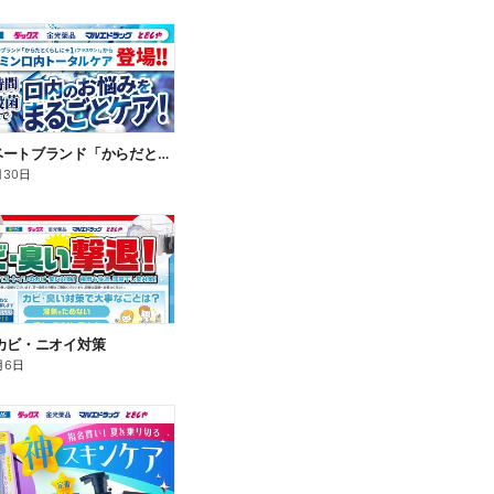
新プライベートブランド「からだとくらしに+1(プラスワン)」よりモンダミン口内トータルケア登場!
月30日
カビ・ニオイ対策
月6日