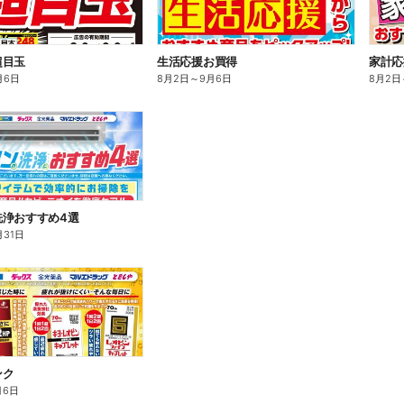
超目玉
生活応援お買得
家計応
月6日
8月2日
～
9月6日
8月2日
洗浄おすすめ4選
月31日
ンク
月6日