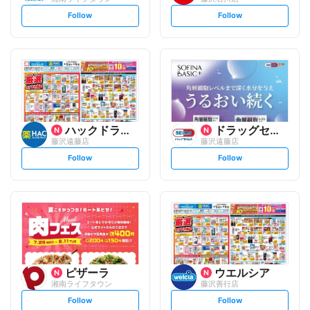
s
s
Follow
Follow
e
e
t
t
f
f
o
o
l
l
l
l
o
o
w
w
ハックドラッグ
ドラッグセイムス
藤沢遠藤店
藤沢遠藤店
s
s
Follow
Follow
e
e
t
t
f
f
o
o
l
l
l
l
o
o
w
w
ピザーラ
ウエルシア
湘南ライフタウン
藤沢善行店
s
s
Follow
Follow
e
e