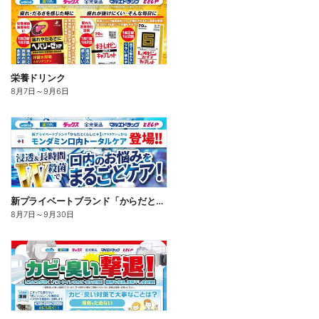
栄養ドリンク
8月7日
～
9月6日
新プライベートブランド「からだとくらしに+1(プラスワン)」よりモンダミン口内トータルケア登場!
8月7日
～
9月30日