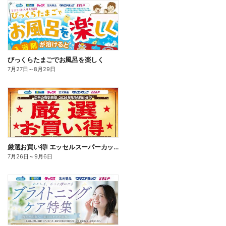
びっくらたまごでお風呂を楽しく
7月27日
～
8月29日
厳選お買い得! エッセルスーパーカップ
7月26日
～
9月6日