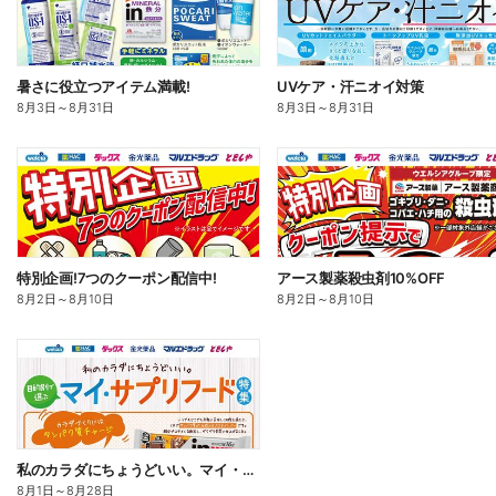
暑さに役立つアイテム満載!
UVケア・汗ニオイ対策
8月3日
～
8月31日
8月3日
～
8月31日
特別企画!7つのクーポン配信中!
アース製薬殺虫剤10%OFF
8月2日
～
8月10日
8月2日
～
8月10日
私のカラダにちょうどいい。マイ・サプリフード
8月1日
～
8月28日