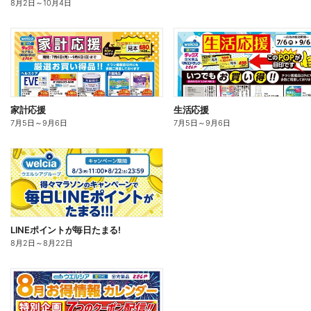
8月2日
～
10月4日
家計応援
生活応援
7月5日
～
9月6日
7月5日
～
9月6日
LINEポイントが毎日たまる!
8月2日
～
8月22日