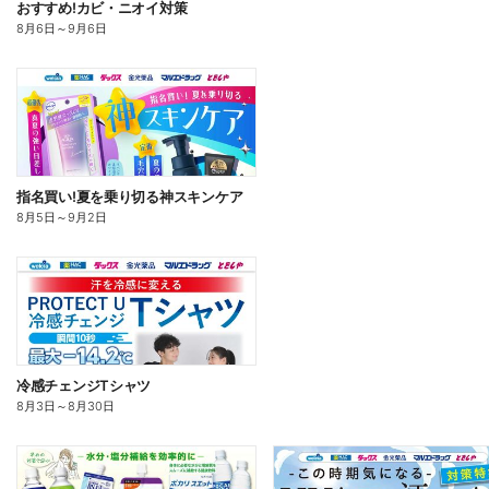
おすすめ!カビ・ニオイ対策
8月6日
～
9月6日
指名買い!夏を乗り切る神スキンケア
8月5日
～
9月2日
冷感チェンジTシャツ
8月3日
～
8月30日