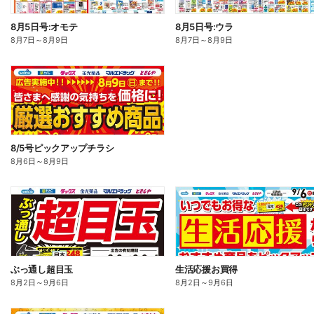
8月5日号:オモテ
8月5日号:ウラ
8月7日
～
8月9日
8月7日
～
8月9日
8/5号ピックアップチラシ
8月6日
～
8月9日
ぶっ通し超目玉
生活応援お買得
8月2日
～
9月6日
8月2日
～
9月6日