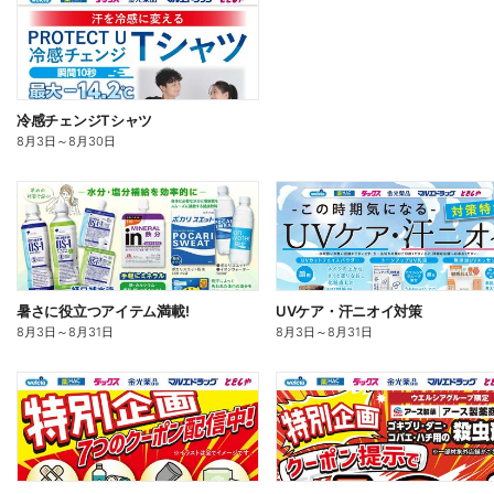
冷感チェンジTシャツ
8月3日
～
8月30日
暑さに役立つアイテム満載!
UVケア・汗ニオイ対策
8月3日
～
8月31日
8月3日
～
8月31日