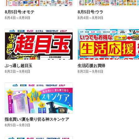
8月5日号:オモテ
8月5日号:ウラ
8月4日
～
8月9日
8月4日
～
8月9日
ぶっ通し超目玉
生活応援お買得
8月2日
～
9月6日
8月2日
～
9月6日
指名買い!夏を乗り切る神スキンケア
8月5日
～
9月2日