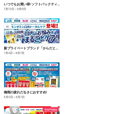
いつでもお買い得! ソフトパックティッシュ
7月12日
～
9月6日
新プライベートブランド「からだとくらしに+1(プラスワン)」よりモンダミン口内トータルケア登場!
7月4日
～
8月7日
梅雨の疲れだるさにおすすめ!
6月5日
～
8月7日
End Today