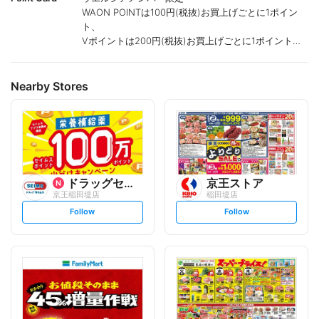
WAON POINTは100円(税抜)お買上げごとに1ポイン
ト、
Vポイントは200円(税抜)お買上げごとに1ポイント進
呈致します。
ポイントが付かない商品もございます。
Nearby Stores
ドラッグセイムス
京王ストア
京王稲田堤店
稲田堤店
s
s
Follow
Follow
e
e
t
t
f
f
o
o
l
l
l
l
o
o
w
w