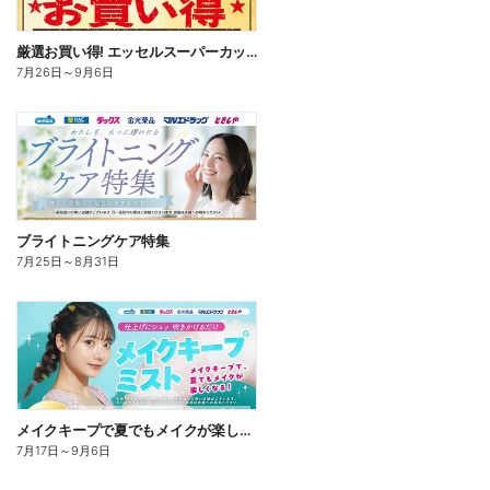
厳選お買い得! エッセルスーパーカップ
7月26日
～
9月6日
ブライトニングケア特集
7月25日
～
8月31日
メイクキープで夏でもメイクが楽しくなる!
7月17日
～
9月6日