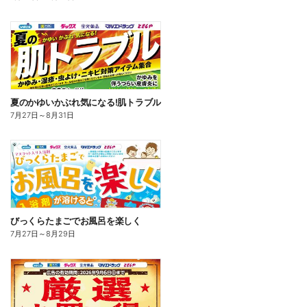
夏のかゆいかぶれ気になる!肌トラブル
7月27日
～
8月31日
びっくらたまごでお風呂を楽しく
7月27日
～
8月29日