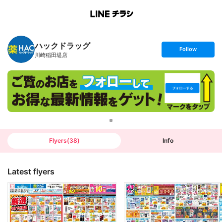
B
r
a
n
ハックドラッグ
c
s
Follow
h
e
川崎稲田堤店
T
t
o
f
p
o
l
l
o
w
Flyers
(
38
)
Info
Latest flyers