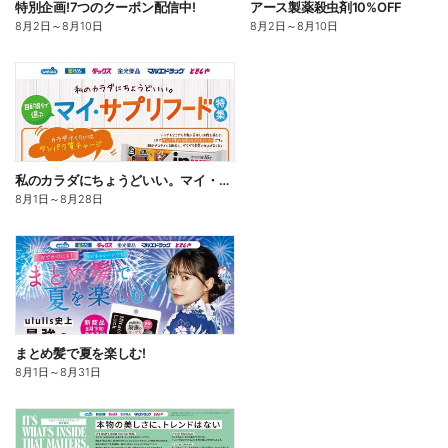
特別企画!7つのクーポン配信中!
アース製薬殺虫剤10%OFF
8月2日
～
8月10日
8月2日
～
8月10日
私のカラダにちょうどいい。マイ・サプリフード
8月1日
～
8月28日
まとめ髪で夏を楽しむ!
8月1日
～
8月31日