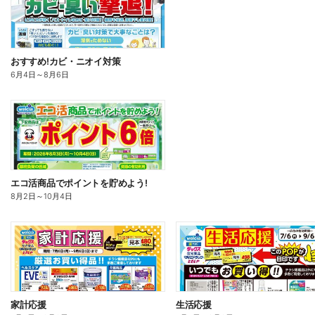
おすすめ!カビ・ニオイ対策
6月4日
～
8月6日
エコ活商品でポイントを貯めよう!
8月2日
～
10月4日
家計応援
生活応援