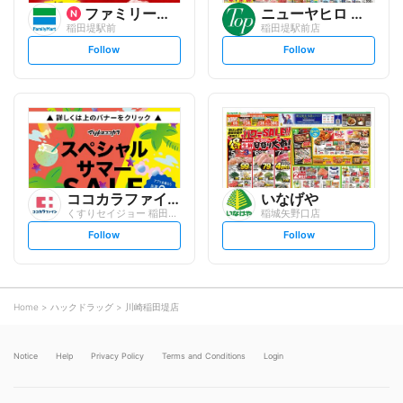
ファミリーマート
ニューヤヒロ パルケ
稲田堤駅前
稲田堤駅前店
s
s
Follow
Follow
e
e
t
t
f
f
o
o
l
l
l
l
o
o
w
w
ココカラファイン
いなげや
くすりセイジョー 稲田堤店
稲城矢野口店
s
s
Follow
Follow
e
e
t
t
f
f
o
o
l
l
l
l
o
o
Home
ハックドラッグ
川崎稲田堤店
w
w
Notice
Help
Privacy Policy
Terms and Conditions
Login