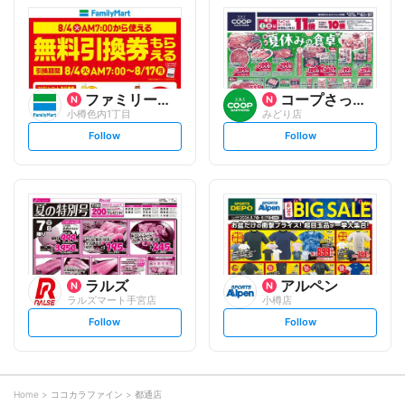
l
l
o
o
w
w
ファミリーマート
コープさっぽろ
小樽色内1丁目
みどり店
s
s
Follow
Follow
e
e
t
t
f
f
o
o
l
l
l
l
o
o
w
w
ラルズ
アルペン
ラルズマート手宮店
小樽店
s
s
Follow
Follow
e
e
t
t
f
f
o
o
l
l
l
l
o
o
Home
ココカラファイン
都通店
w
w