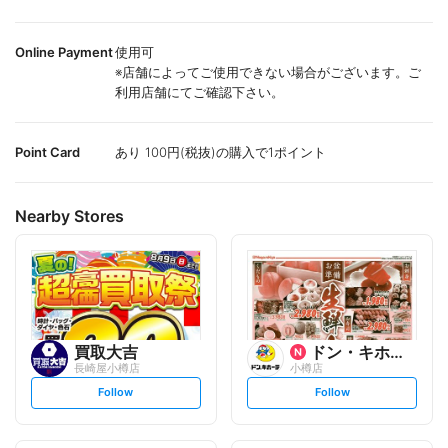
Online Payment
使用可
※店舗によってご使用できない場合がございます。ご
利用店舗にてご確認下さい。
Point Card
あり 100円(税抜)の購入で1ポイント
Nearby Stores
買取大吉
ドン・キホーテ/長崎屋
長崎屋小樽店
小樽店
s
s
Follow
Follow
e
e
t
t
f
f
o
o
l
l