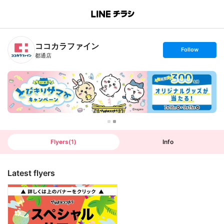
B
r
a
n
ココカラファイン
c
s
Follow
h
e
都通店
T
t
o
f
p
o
l
l
o
w
Flyers
(
1
)
Info
Latest flyers