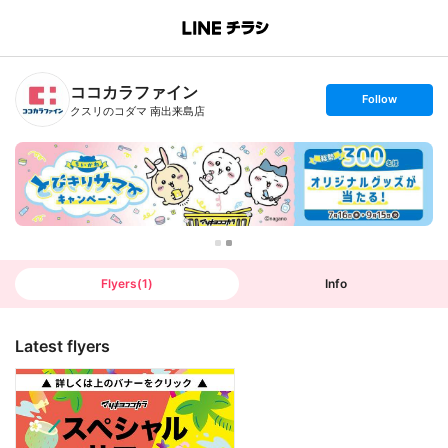
B
r
a
n
ココカラファイン
c
s
Follow
h
e
クスリのコダマ 南出来島店
T
t
o
f
p
o
l
l
o
w
Flyers
(
1
)
Info
Latest flyers