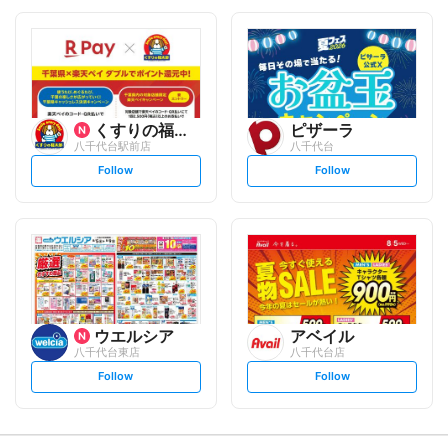
o
o
l
l
l
l
o
o
w
w
くすりの福太郎
ピザーラ
八千代台駅前店
八千代台
s
s
Follow
Follow
e
e
t
t
f
f
o
o
l
l
l
l
o
o
w
w
ウエルシア
アベイル
八千代台東店
八千代台店
s
s
Follow
Follow
e
e
t
t
f
f
o
o
l
l
l
l