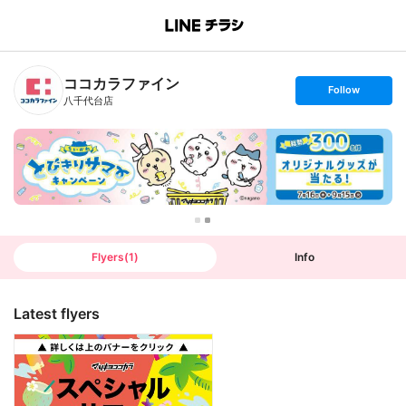
B
r
a
n
ココカラファイン
c
s
Follow
h
e
八千代台店
T
t
o
f
p
o
l
l
o
w
Flyers
(
1
)
Info
Latest flyers