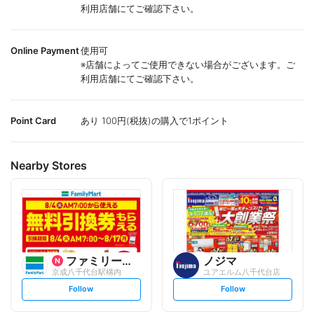
利用店舗にてご確認下さい。
Online Payment
使用可
※店舗によってご使用できない場合がございます。ご
利用店舗にてご確認下さい。
Point Card
あり 100円(税抜)の購入で1ポイント
Nearby Stores
ファミリーマート
ノジマ
京成八千代台駅構内
ユアエルム八千代台店
s
s
Follow
Follow
e
e
t
t
f
f