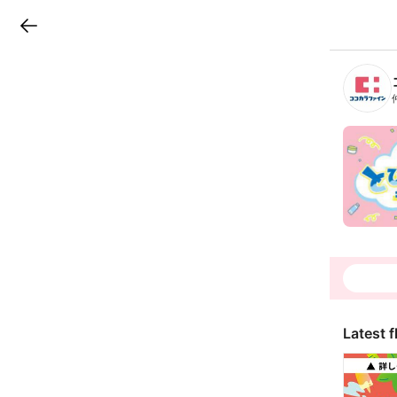
LINEチラシ
B
r
a
n
c
h
T
o
p
Latest f