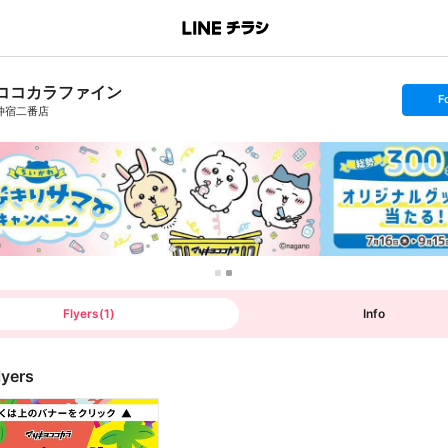
ココカラファイン
s
F
e
仲宿二番店
t
f
o
l
l
o
w
Flyers
(
1
)
Info
lyers