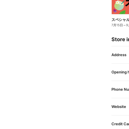
スペシャル
7月15日
～
9
Store i
Address
Opening 
Phone N
Website
Credit Ca