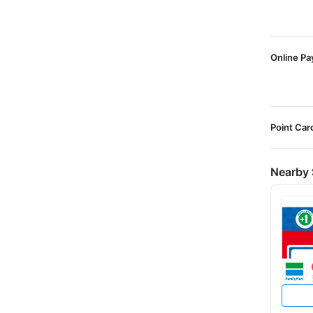
Online P
Point Car
Nearby 