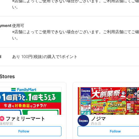
※店舗によってご使用できない場合がございます。ご利用店舗にてご
い。
ayment
使用可
※店舗によってご使用できない場合がございます。ご利用店舗にてご
い。
d
あり 100円(税抜)の購入で1ポイント
Stores
ファミリーマート
ノジマ
蓮根駅前
西台店
s
s
Follow
Follow
e
e
t
t