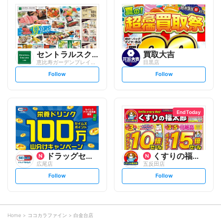
l
l
o
o
w
w
セントラルスクエア
買取大吉
恵比寿ガーデンプレイス店
目黒店
s
s
Follow
Follow
e
e
t
t
f
f
o
o
l
l
l
l
o
o
End Today
w
w
ドラッグセイムス
くすりの福太郎
広尾店
五反田店
s
s
Follow
Follow
e
e
t
t
f
f
o
o
l
l
l
l
o
o
Home
ココカラファイン
白金台店
w
w