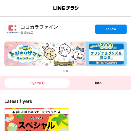
B
r
a
n
ココカラファイン
c
s
Follow
h
e
白金台店
T
t
o
f
p
o
l
l
o
w
Flyers
(
1
)
Info
Latest flyers