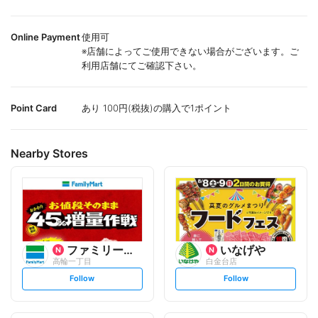
Online Payment
使用可
※店舗によってご使用できない場合がございます。ご
利用店舗にてご確認下さい。
Point Card
あり 100円(税抜)の購入で1ポイント
Nearby Stores
ファミリーマート
いなげや
高輪一丁目
白金台店
s
s
Follow
Follow
e
e
t
t
f
f
o
o
l
l