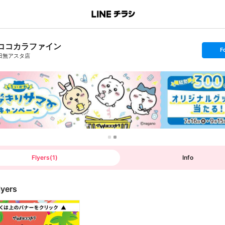
ココカラファイン
s
F
e
田無アスタ店
t
f
o
l
l
o
w
Flyers
(
1
)
Info
lyers