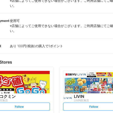
※店舗によってご使用できない場合がございます。ご利用店舗にてご
い。
ayment
使用可
※店舗によってご使用できない場合がございます。ご利用店舗にてご
い。
d
あり 100円(税抜)の購入で1ポイント
Stores
コクミン
LIVIN
田無店
LIVIN田無店
s
s
Follow
Follow
e
e
t
t