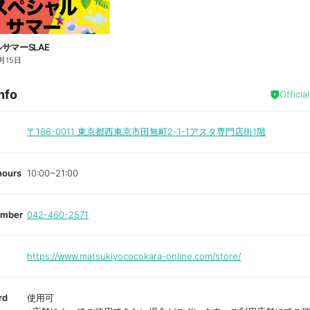
サマーSLAE
月15日
nfo
Officia
〒188-0011
東京都西東京市田無町2-1-1アスタ専門店街1階
hours
10:00~21:00
umber
042-460-2571
https://www.matsukiyococokara-online.com/store/
rd
使用可