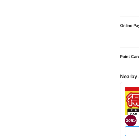
Online P
Point Car
Nearby 