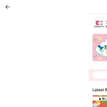
LINEチラシ
B
r
a
n
c
h
T
o
p
Latest f