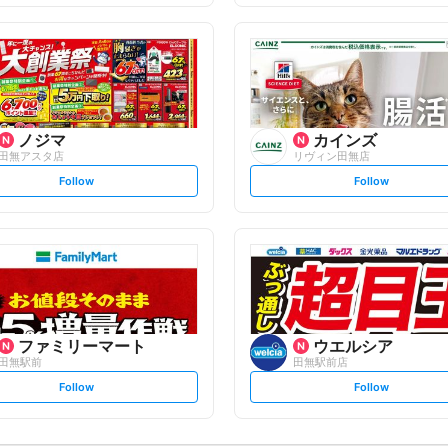
f
f
o
o
l
l
l
l
o
o
w
w
ノジマ
カインズ
田無アスタ店
リヴィン田無店
s
s
Follow
Follow
e
e
t
t
f
f
o
o
l
l
l
l
o
o
w
w
ファミリーマート
ウエルシア
田無駅前
田無駅前店
s
s
Follow
Follow
e
e
t
t
f
f
o
o
l
l