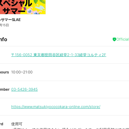
サマーSLAE
月15日
nfo
Officia
〒156-0052
東京都世田谷区経堂2-1-33経堂コルティ2F
hours
10:00~21:00
umber
03-5426-3945
https://www.matsukiyococokara-online.com/store/
rd
使用可