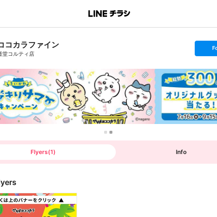
ココカラファイン
s
F
e
経堂コルティ店
t
f
o
l
l
o
w
Flyers
(
1
)
Info
lyers