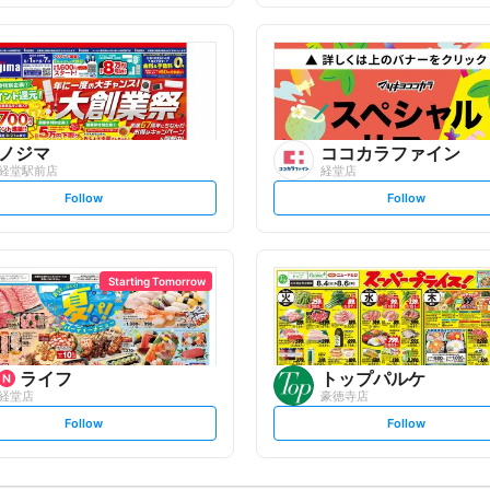
f
f
o
o
l
l
l
l
o
o
w
w
ノジマ
ココカラファイン
経堂駅前店
経堂店
s
s
Follow
Follow
e
e
t
t
f
f
o
o
l
l
l
l
o
o
Starting Tomorrow
w
w
ライフ
トップパルケ
経堂店
豪徳寺店
s
s
Follow
Follow
e
e
t
t
f
f
o
o
l
l