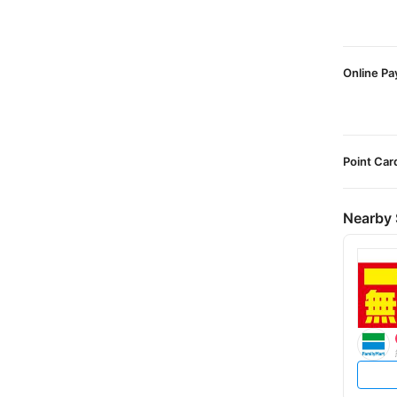
Online P
Point Car
Nearby 