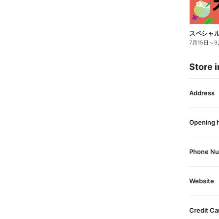
スペシャル
7月15日
～
9
Store i
Address
Opening 
Phone N
Website
Credit Ca