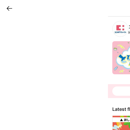
LINEチラシ
B
r
a
n
c
h
T
o
p
Latest f