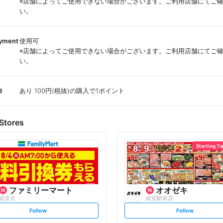
※店舗によってご使用できない場合がございます。ご利用店舗にてご
い。
ayment
使用可
※店舗によってご使用できない場合がございます。ご利用店舗にてご
い。
d
あり 100円(税抜)の購入で1ポイント
Stores
Starting T
ファミリーマート
オオゼキ
経堂北
経堂駅前店
s
s
Follow
Follow
e
e
t
t