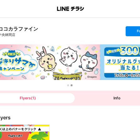
ココカラファイン
s
F
e
中央林間店
t
f
o
l
l
o
w
Flyers
(
1
)
Info
lyers