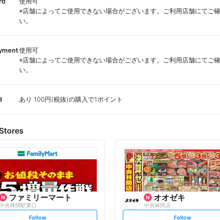
rd
使用可
※店舗によってご使用できない場合がございます。ご利用店舗にてご
い。
ayment
使用可
※店舗によってご使用できない場合がございます。ご利用店舗にてご
い。
d
あり 100円(税抜)の購入で1ポイント
Stores
ファミリーマート
オオゼキ
中央林間駅東口
中央林間店
s
s
Follow
Follow