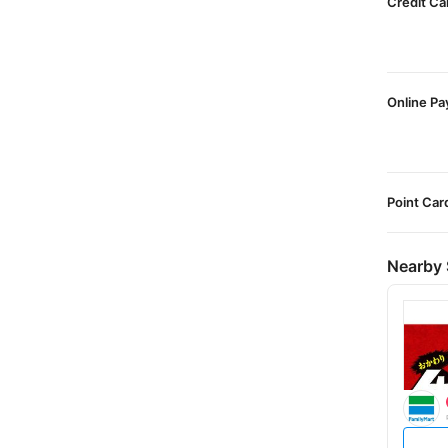
Credit Ca
Online P
Point Car
Nearby 