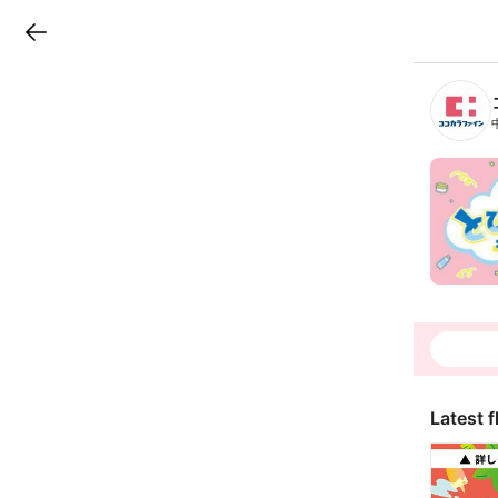
LINEチラシ
B
r
a
n
c
h
T
o
p
Latest f