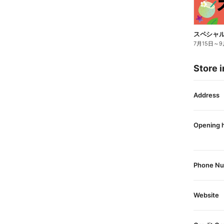
スペシャル
7月15日
～
9
Store i
Address
Opening 
Phone N
Website