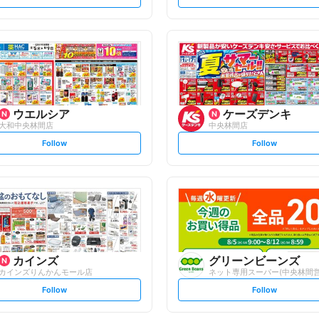
e
e
t
t
f
f
o
o
l
l
l
l
o
o
w
w
ウエルシア
ケーズデンキ
大和中央林間店
中央林間店
s
s
Follow
Follow
e
e
t
t
f
f
o
o
l
l
l
l
o
o
w
w
カインズ
グリーンビーンズ
カインズりんかんモール店
ネット専用スーパー(中央林間営
s
s
Follow
Follow
e
e
t
t
f
f