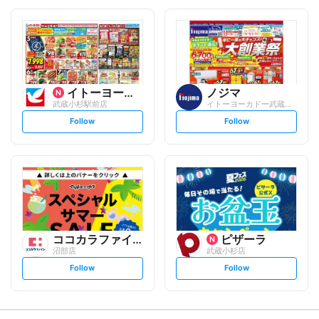
o
o
l
l
l
l
o
o
w
w
イトーヨーカ堂
ノジマ
武蔵小杉駅前店
イトーヨーカドー武蔵小杉駅前店
s
s
Follow
Follow
e
e
t
t
f
f
o
o
l
l
l
l
o
o
w
w
ココカラファイン
ピザーラ
沼部店
武蔵小杉店
s
s
Follow
Follow
e
e
t
t
f
f
o
o
l
l
l
l