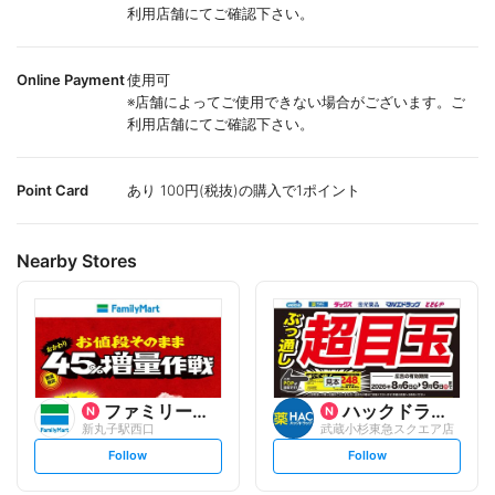
利用店舗にてご確認下さい。
Online Payment
使用可
※店舗によってご使用できない場合がございます。ご
利用店舗にてご確認下さい。
Point Card
あり 100円(税抜)の購入で1ポイント
Nearby Stores
ファミリーマート
ハックドラッグ
新丸子駅西口
武蔵小杉東急スクエア店
s
s
Follow
Follow
e
e
t
t
f
f