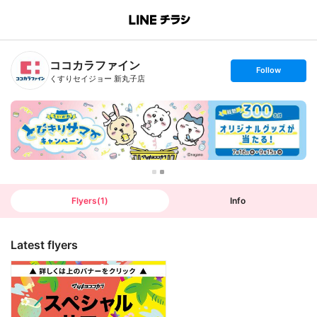
B
r
a
n
ココカラファイン
c
s
Follow
h
e
くすりセイジョー 新丸子店
T
t
o
f
p
o
l
l
o
w
Flyers
(
1
)
Info
Latest flyers