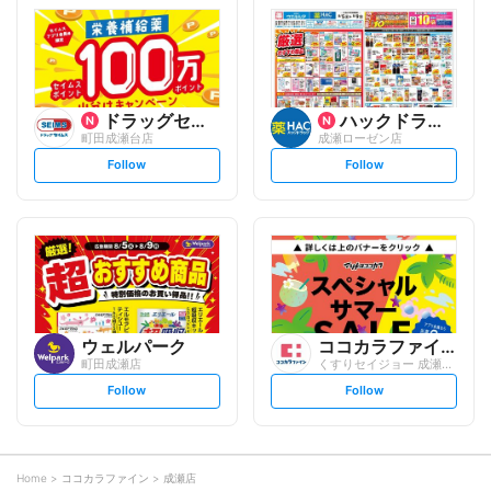
l
l
o
o
w
w
ドラッグセイムス
ハックドラッグ
町田成瀬台店
成瀬ローゼン店
s
s
Follow
Follow
e
e
t
t
f
f
o
o
l
l
l
l
o
o
w
w
ウェルパーク
ココカラファイン
町田成瀬店
くすりセイジョー 成瀬南口店
s
s
Follow
Follow
e
e
t
t
f
f
o
o
l
l
l
l
o
o
Home
ココカラファイン
成瀬店
w
w