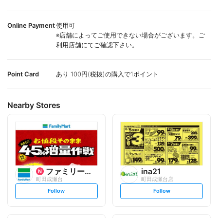
Online Payment
使用可
※店舗によってご使用できない場合がございます。ご
利用店舗にてご確認下さい。
Point Card
あり 100円(税抜)の購入で1ポイント
Nearby Stores
ファミリーマート
ina21
町田成瀬台
町田成瀬台店
s
s
Follow
Follow
e
e
t
t
f
f
o
o
l
l