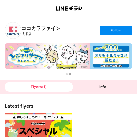
B
r
a
n
ココカラファイン
c
s
Follow
h
e
成瀬店
T
t
o
f
p
o
l
l
o
w
Flyers
(
1
)
Info
Latest flyers