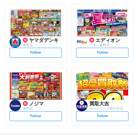
o
o
l
l
l
l
o
o
w
w
ヤマダデンキ
エディオン
秦野店
イオン秦野店
s
s
Follow
Follow
e
e
t
t
f
f
o
o
l
l
l
l
o
o
w
w
ノジマ
買取大吉
秦野店
ヨークフーズ西大竹店
s
s
Follow
Follow
e
e
t
t
f
f
o
o
l
l
l
l