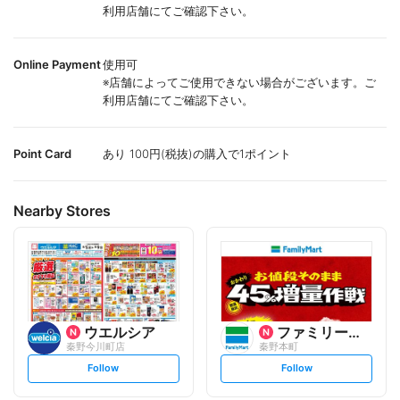
利用店舗にてご確認下さい。
Online Payment
使用可
※店舗によってご使用できない場合がございます。ご
利用店舗にてご確認下さい。
Point Card
あり 100円(税抜)の購入で1ポイント
Nearby Stores
ウエルシア
ファミリーマート
秦野今川町店
秦野本町
s
s
Follow
Follow
e
e
t
t
f
f