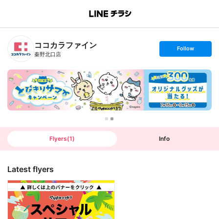
B
r
a
n
ココカラファイン
c
s
Follow
h
e
秦野北口店
T
t
o
f
p
o
l
l
o
w
Flyers
(
1
)
Info
Latest flyers