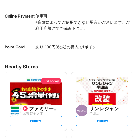
Online Payment
使用可
※店舗によってご使用できない場合がございます。ご
利用店舗にてご確認下さい。
Point Card
あり 100円(税抜)の購入で1ポイント
Nearby Stores
End Today
ファミリーマート
サンレジャン
武豊梨子ノ木
半田店
s
s
Follow
Follow
e
e
t
t
f
f
o
o
l
l