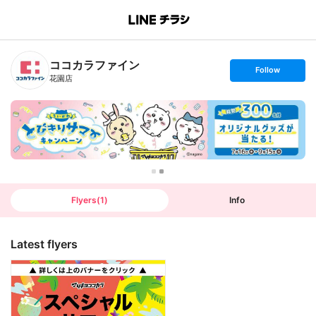
B
r
a
n
ココカラファイン
c
s
Follow
h
e
花園店
T
t
o
f
p
o
l
l
o
w
Flyers
(
1
)
Info
Latest flyers