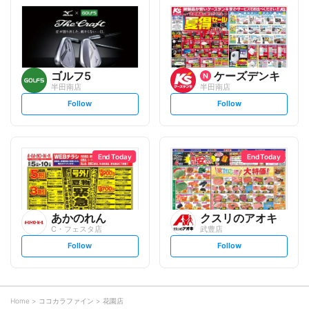
l
l
o
o
w
w
ゴルフ5
ケーズデンキ
半田南店
半田南店
s
s
Follow
Follow
e
e
t
t
f
f
o
o
l
l
l
l
o
o
End Today
End Today
w
w
あかのれん
クスリのアオキ
C・フェスタ店
武豊店
s
s
Follow
Follow
e
e
t
t
f
f
o
o
l
l
l
l
o
o
Home
ココカラファイン
花園店
w
w