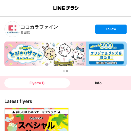
B
r
a
n
ココカラファイン
c
s
Follow
h
e
奥田店
T
t
o
f
p
o
l
l
o
w
Flyers
(
1
)
Info
Latest flyers