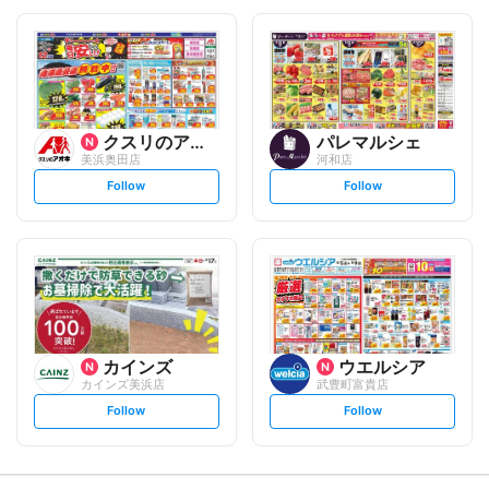
o
o
l
l
l
l
o
o
w
w
クスリのアオキ
パレマルシェ
美浜奥田店
河和店
s
s
Follow
Follow
e
e
t
t
f
f
o
o
l
l
l
l
o
o
w
w
カインズ
ウエルシア
カインズ美浜店
武豊町富貴店
s
s
Follow
Follow
e
e
t
t
f
f
o
o
l
l
l
l