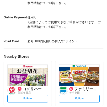
利用店舗にてご確認下さい。
Online Payment
使用可
※店舗によってご使用できない場合がございます。ご
利用店舗にてご確認下さい。
Point Card
あり 100円(税抜)の購入で1ポイント
Nearby Stores
コメリハード&グリーン
ファミリーマート
美浜奥田店
美浜奥田
s
s
Follow
Follow
e
e
t
t
f
f