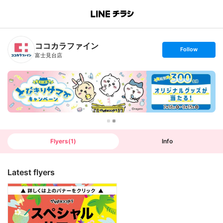
B
r
a
n
ココカラファイン
c
s
Follow
h
e
富士見台店
T
t
o
f
p
o
l
l
o
w
Flyers
(
1
)
Info
Latest flyers