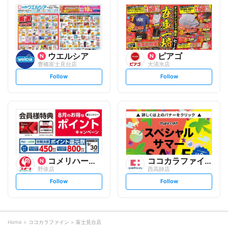
l
l
o
o
w
w
ウエルシア
ピアゴ
豊橋富士見台店
大清水店
s
s
Follow
Follow
e
e
t
t
f
f
o
o
l
l
l
l
o
o
w
w
コメリハード&グリーン
ココカラファイン
野依店
西高師店
s
s
Follow
Follow
e
e
t
t
f
f
o
o
l
l
l
l
o
o
Home
ココカラファイン
富士見台店
w
w