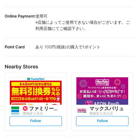
Online Payment
使用可
※店舗によってご使用できない場合がございます。ご
利用店舗にてご確認下さい。
Point Card
あり 100円(税抜)の購入で1ポイント
Nearby Stores
ファミリーマート
マックスバリュ
豊橋富士見台
豊橋富士見台店
s
s
Follow
Follow
e
e
t
t
f
f
o
o
l
l