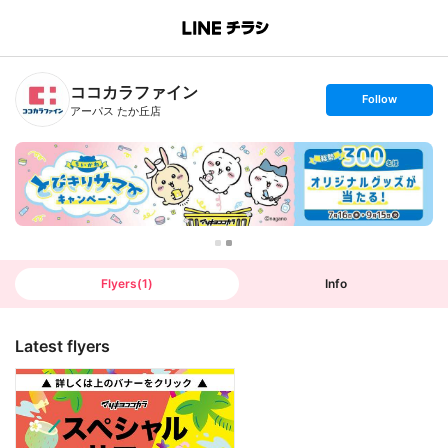
B
r
a
n
ココカラファイン
c
s
Follow
h
e
アーパス たか丘店
T
t
o
f
p
o
l
l
o
w
Flyers
(
1
)
Info
Latest flyers