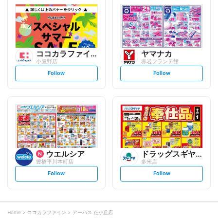
l
l
o
o
w
w
ココカラファイン
ヤマナカ
小鷹野店
赤岩フランテ館
s
s
Follow
Follow
e
e
t
t
f
f
o
o
l
l
l
l
o
o
w
w
ウエルシア
ドラッグスギヤマ
豊橋平川本町店
多米店
s
s
Follow
Follow
e
e
t
t
f
f
o
o
l
l
l
l
o
o
Home
ココカラファイン
アーパス たか丘店
w
w