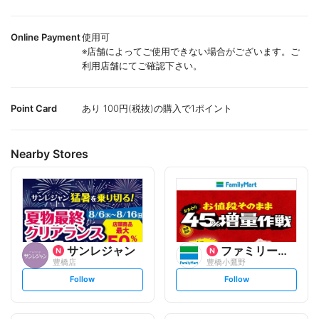
Online Payment
使用可
※店舗によってご使用できない場合がございます。ご
利用店舗にてご確認下さい。
Point Card
あり 100円(税抜)の購入で1ポイント
Nearby Stores
サンレジャン
ファミリーマート
豊橋店
豊橋小鷹野
s
s
Follow
Follow
e
e
t
t
f
f
o
o
l
l