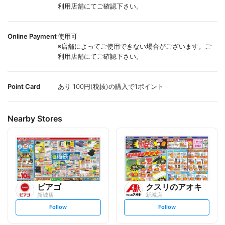
利用店舗にてご確認下さい。
Online Payment
使用可
※店舗によってご使用できない場合がございます。ご
利用店舗にてご確認下さい。
Point Card
あり 100円(税抜)の購入で1ポイント
Nearby Stores
ピアゴ
クスリのアオキ
新城店
新城店
s
s
Follow
Follow
e
e
t
t
f
f