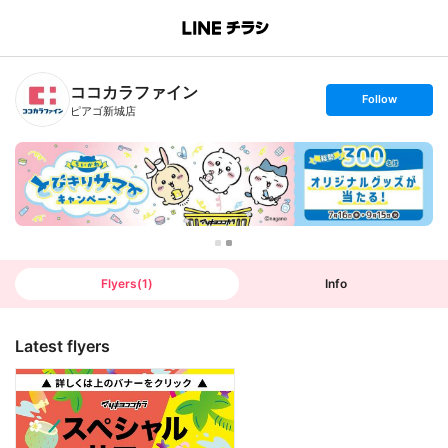
B
r
a
n
ココカラファイン
c
s
Follow
h
e
ピアゴ新城店
T
t
o
f
p
o
l
l
o
w
Flyers
(
1
)
Info
Latest flyers