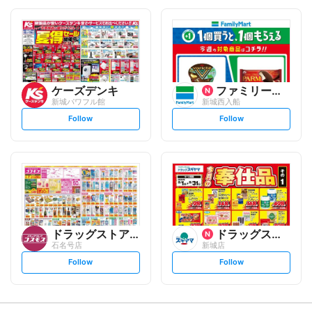
o
o
l
l
l
l
o
o
w
w
ケーズデンキ
ファミリーマート
新城パワフル館
新城西入船
s
s
Follow
Follow
e
e
t
t
f
f
o
o
l
l
l
l
o
o
w
w
ドラッグストアコスモス
ドラッグスギヤマ
石名号店
新城店
s
s
Follow
Follow
e
e
t
t
f
f
o
o
l
l
l
l