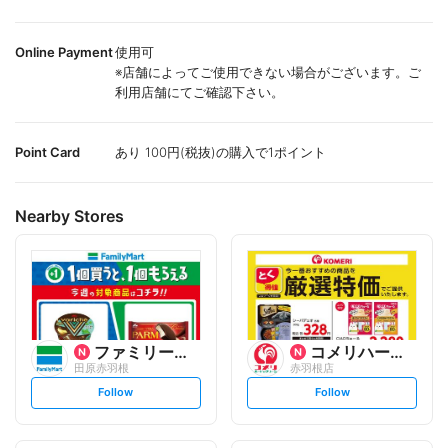
Online Payment
使用可
※店舗によってご使用できない場合がございます。ご
利用店舗にてご確認下さい。
Point Card
あり 100円(税抜)の購入で1ポイント
Nearby Stores
ファミリーマート
コメリハード&グリーン
田原赤羽根
赤羽根店
s
s
Follow
Follow
e
e
t
t
f
f
o
o
l
l