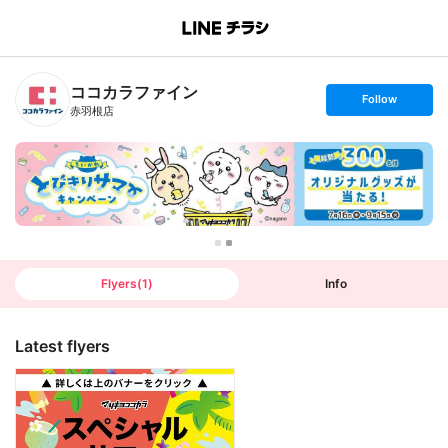
B
r
a
n
ココカラファイン
c
s
Follow
h
e
赤羽根店
T
t
o
f
p
o
l
l
o
w
Flyers
(
1
)
Info
Latest flyers