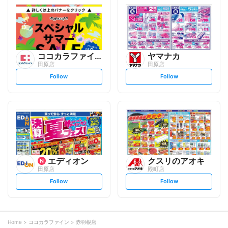
l
l
o
o
w
w
ココカラファイン
ヤマナカ
田原店
田原店
s
s
Follow
Follow
e
e
t
t
f
f
o
o
l
l
l
l
o
o
w
w
エディオン
クスリのアオキ
田原店
殿町店
s
s
Follow
Follow
e
e
t
t
f
f
o
o
l
l
l
l
o
o
Home
ココカラファイン
赤羽根店
w
w