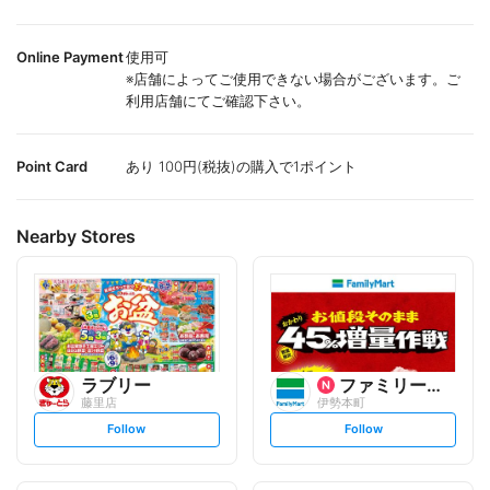
Online Payment
使用可
※店舗によってご使用できない場合がございます。ご
利用店舗にてご確認下さい。
Point Card
あり 100円(税抜)の購入で1ポイント
Nearby Stores
ラブリー
ファミリーマート
藤里店
伊勢本町
s
s
Follow
Follow
e
e
t
t
f
f
o
o
l
l