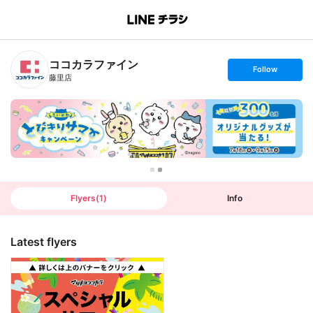
B
r
a
n
ココカラファイン
c
s
Follow
h
e
藤里店
T
t
o
f
p
o
l
l
o
w
Flyers
(
1
)
Info
Latest flyers