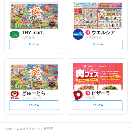
l
l
o
o
w
w
TRY mart.
ウエルシア
八間通店
伊勢河崎店
s
s
Follow
Follow
e
e
t
t
f
f
o
o
l
l
l
l
o
o
w
w
ぎゅーとら
ピザーラ
うらのはし店
伊勢店
s
s
Follow
Follow
e
e
t
t
f
f
o
o
l
l
l
l
o
o
Home
ココカラファイン
藤里店
w
w