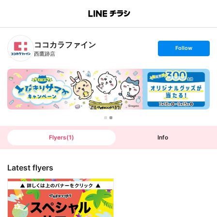
B
r
a
n
ココカラファイン
c
s
Follow
h
e
西鷹跡店
T
t
o
f
p
o
l
l
o
w
Flyers
(
1
)
Info
Latest flyers