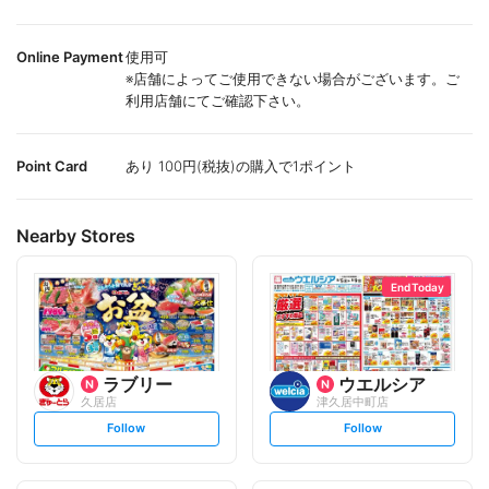
Online Payment
使用可
※店舗によってご使用できない場合がございます。ご
利用店舗にてご確認下さい。
Point Card
あり 100円(税抜)の購入で1ポイント
Nearby Stores
End Today
ラブリー
ウエルシア
久居店
津久居中町店
s
s
Follow
Follow
e
e
t
t
f
f
o
o
l
l