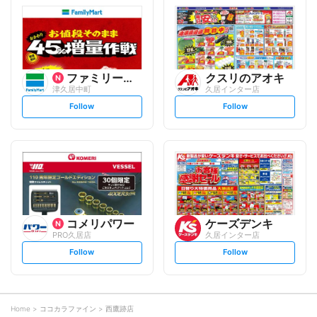
l
l
o
o
w
w
ファミリーマート
クスリのアオキ
津久居中町
久居インター店
s
s
Follow
Follow
e
e
t
t
f
f
o
o
l
l
l
l
o
o
w
w
コメリパワー
ケーズデンキ
PRO久居店
久居インター店
s
s
Follow
Follow
e
e
t
t
f
f
o
o
l
l
l
l
o
o
Home
ココカラファイン
西鷹跡店
w
w