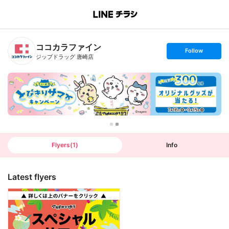
B
r
a
n
ココカラファイン
c
s
Follow
h
e
ジップドラッグ 唐崎店
T
t
o
f
p
o
l
l
o
w
Flyers
(
1
)
Info
Latest flyers