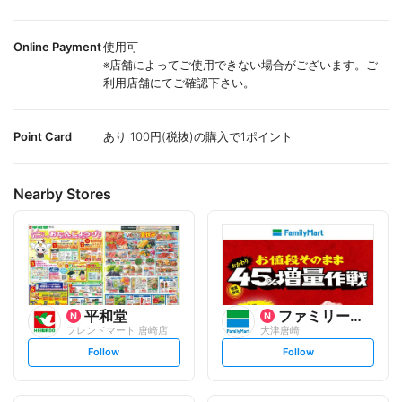
Online Payment
使用可
※店舗によってご使用できない場合がございます。ご
利用店舗にてご確認下さい。
Point Card
あり 100円(税抜)の購入で1ポイント
Nearby Stores
平和堂
ファミリーマート
フレンドマート 唐崎店
大津唐崎
s
s
Follow
Follow
e
e
t
t
f
f
o
o
l
l