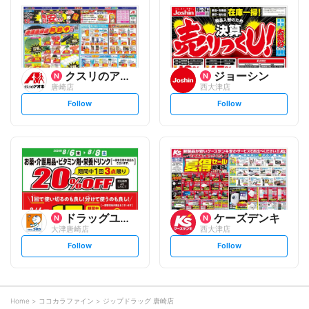
l
l
o
o
w
w
クスリのアオキ
ジョーシン
唐崎店
西大津店
s
s
Follow
Follow
e
e
t
t
f
f
o
o
l
l
l
l
o
o
w
w
ドラッグユタカ
ケーズデンキ
大津唐崎店
西大津店
s
s
Follow
Follow
e
e
t
t
f
f
o
o
l
l
l
l
o
o
Home
ココカラファイン
ジップドラッグ 唐崎店
w
w