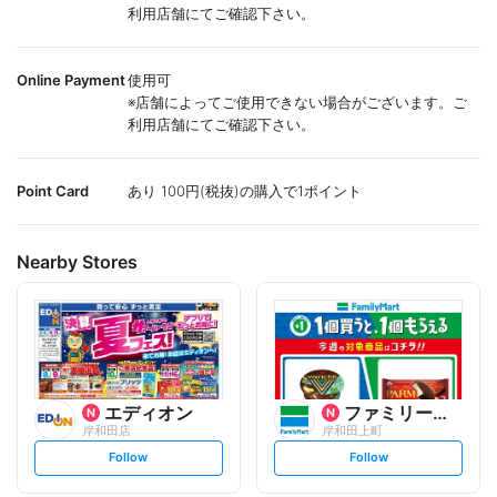
利用店舗にてご確認下さい。
Online Payment
使用可
※店舗によってご使用できない場合がございます。ご
利用店舗にてご確認下さい。
Point Card
あり 100円(税抜)の購入で1ポイント
Nearby Stores
エディオン
ファミリーマート
岸和田店
岸和田上町
s
s
Follow
Follow
e
e
t
t
f
f