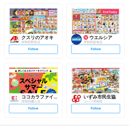
o
o
l
l
l
l
o
o
End Today
w
w
クスリのアオキ
ウエルシア
岸和田野田店
岸和田筋海店
s
s
Follow
Follow
e
e
t
t
f
f
o
o
l
l
l
l
o
o
w
w
ココカラファイン
いずみ市民生協
岸和田磯上店
コープ岸和田
s
s
Follow
Follow
e
e
t
t
f
f
o
o
l
l
l
l