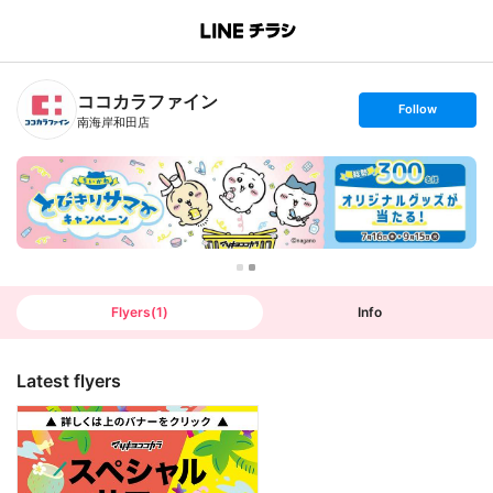
B
r
a
n
ココカラファイン
c
s
Follow
h
e
南海岸和田店
T
t
o
f
p
o
l
l
o
w
Flyers
(
1
)
Info
Latest flyers