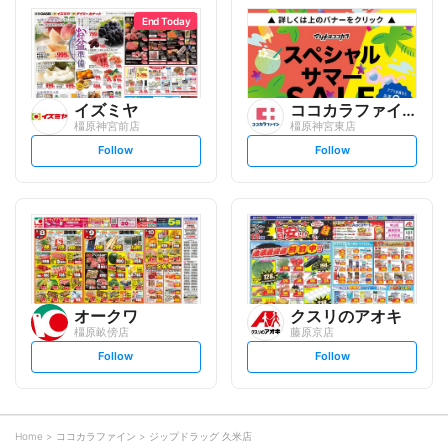
l
l
o
o
End Today
w
w
イズミヤ
ココカラファイン
橿原神宮前店
橿原神宮東店
s
s
Follow
Follow
e
e
t
t
f
f
o
o
l
l
l
l
o
o
w
w
オークワ
クスリのアオキ
橿原畝傍店
藤原京店
s
s
Follow
Follow
e
e
t
t
f
f
o
o
l
l
l
l
o
o
Home
ココカラファイン
ジップドラッグ 久米店
w
w