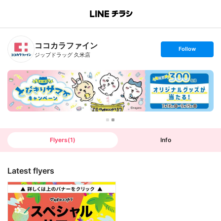
B
r
a
n
ココカラファイン
c
s
Follow
h
e
ジップドラッグ 久米店
T
t
o
f
p
o
l
l
o
w
Flyers
(
1
)
Info
Latest flyers