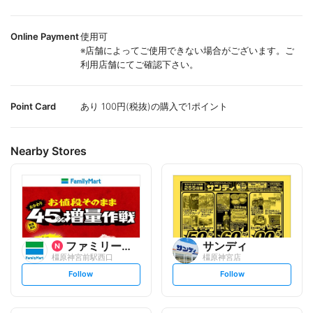
Online Payment
使用可
※店舗によってご使用できない場合がございます。ご
利用店舗にてご確認下さい。
Point Card
あり 100円(税抜)の購入で1ポイント
Nearby Stores
ファミリーマート
サンディ
橿原神宮前駅西口
橿原神宮店
s
s
Follow
Follow
e
e
t
t
f
f
o
o
l
l