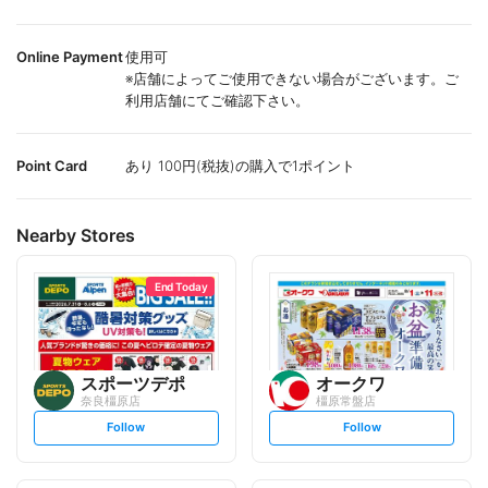
Online Payment
使用可
※店舗によってご使用できない場合がございます。ご
利用店舗にてご確認下さい。
Point Card
あり 100円(税抜)の購入で1ポイント
Nearby Stores
End Today
スポーツデポ
オークワ
奈良橿原店
橿原常盤店
s
s
Follow
Follow
e
e
t
t
f
f
o
o
l
l