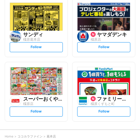
l
l
o
o
w
w
サンディ
ヤマダデンキ
橿原葛本店
橿原店
s
s
Follow
Follow
e
e
t
t
f
f
o
o
l
l
l
l
o
o
w
w
スーパーおくやま
ファミリーマート
橿原店
橿原くずもと町
s
s
Follow
Follow
e
e
t
t
f
f
o
o
l
l
l
l
o
o
Home
ココカラファイン
葛本店
w
w