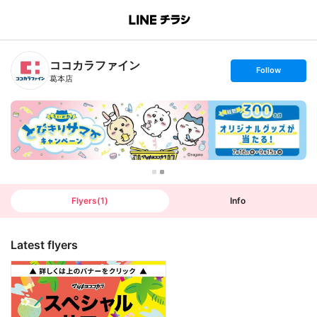
B
r
a
n
ココカラファイン
c
s
Follow
h
e
葛本店
T
t
o
f
p
o
l
l
o
w
Flyers
(
1
)
Info
Latest flyers