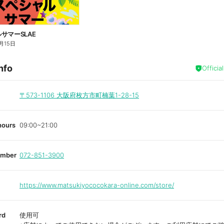
サマーSLAE
月15日
nfo
Officia
〒573-1106
大阪府枚方市町楠葉1-28-15
hours
09:00~21:00
umber
072-851-3900
https://www.matsukiyococokara-online.com/store/
rd
使用可