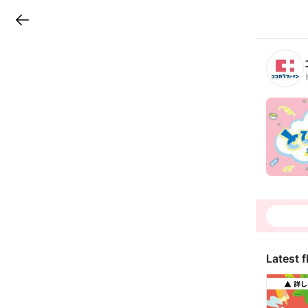
LINEチラシ
B
r
a
n
c
h
T
o
p
Latest f