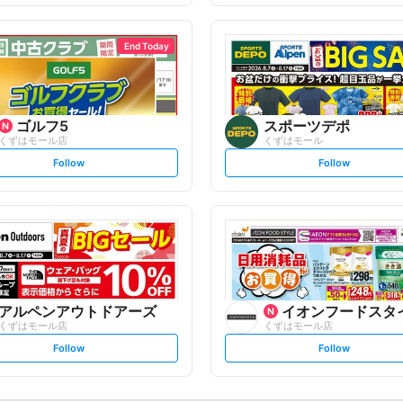
f
f
o
o
l
l
l
l
o
o
End Today
w
w
ゴルフ5
スポーツデポ
くずはモール店
くずはモール
s
s
Follow
Follow
e
e
t
t
f
f
o
o
l
l
l
l
o
o
w
w
アルペンアウトドアーズ
イオンフードスタ
くずはモール店
くずはモール店
s
s
Follow
Follow
e
e
t
t
f
f
o
o
l
l