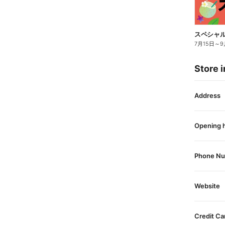
スペシャル
7月15日
～
9
Store i
Address
Opening 
Phone N
Website
Credit Ca