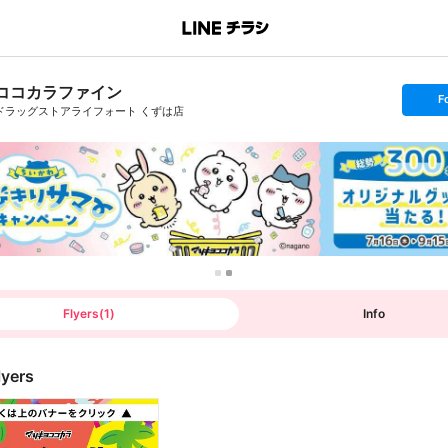
ココカラファイン
s
F
e
ドラッグストアライフォート くずは店
t
f
o
l
l
o
w
Flyers
(
1
)
Info
lyers