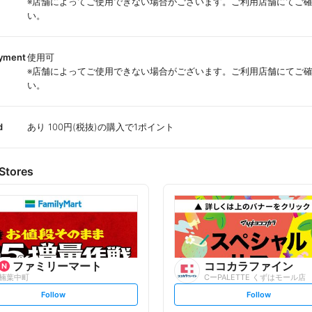
※店舗によってご使用できない場合がございます。ご利用店舗にてご
い。
ayment
使用可
※店舗によってご使用できない場合がございます。ご利用店舗にてご
い。
d
あり 100円(税抜)の購入で1ポイント
Stores
ファミリーマート
ココカラファイン
楠葉中町
CーPALETTE くずはモール店
s
s
Follow
Follow
e
e
t
t