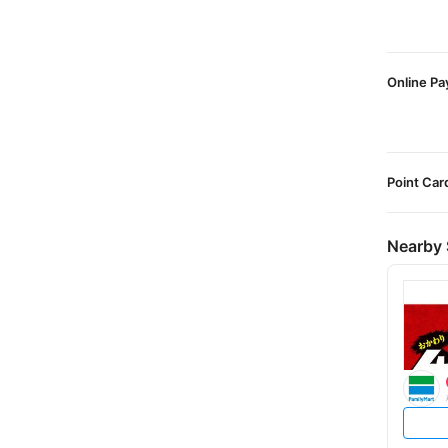
Online P
Point Car
Nearby 