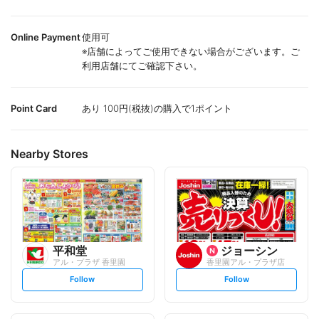
Online Payment
使用可
※店舗によってご使用できない場合がございます。ご
利用店舗にてご確認下さい。
Point Card
あり 100円(税抜)の購入で1ポイント
Nearby Stores
平和堂
ジョーシン
アル・プラザ 香里園
香里園アル・プラザ店
s
s
Follow
Follow
e
e
t
t
f
f
o
o
l
l