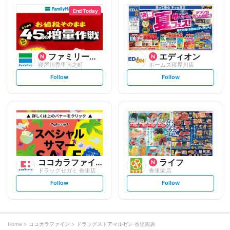
l
l
o
o
End Today
w
w
ファミリーマート
エディオン
寝屋川香里南之町
ホームズ寝屋川店
s
s
Follow
Follow
e
e
t
t
f
f
o
o
l
l
l
l
o
o
w
w
ココカラファイン
ライフ
ドラッグセガミ 香里店
香里園店
s
s
Follow
Follow
e
e
t
t
f
f
o
o
l
l
l
l
o
o
Home
ココカラファイン
ドラッグストアマルゼン 香里園店
w
w