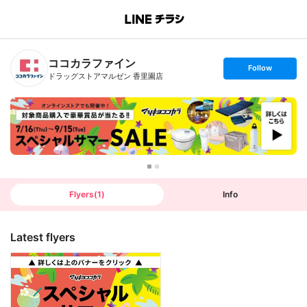
B
r
a
n
ココカラファイン
c
s
Follow
h
e
ドラッグストアマルゼン 香里園店
T
t
o
f
p
o
l
l
o
w
Flyers
(
1
)
Info
Latest flyers